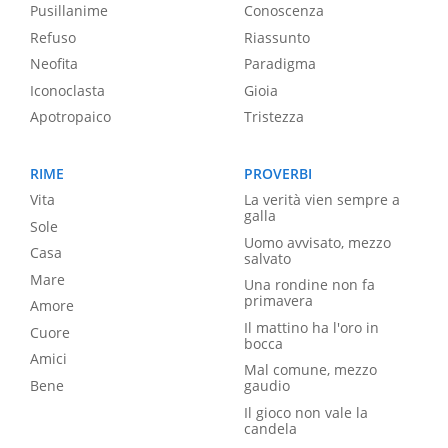
Pusillanime
Conoscenza
Refuso
Riassunto
Neofita
Paradigma
Iconoclasta
Gioia
Apotropaico
Tristezza
RIME
PROVERBI
Vita
La verità vien sempre a
galla
Sole
Uomo avvisato, mezzo
Casa
salvato
Mare
Una rondine non fa
primavera
Amore
Il mattino ha l'oro in
Cuore
bocca
Amici
Mal comune, mezzo
Bene
gaudio
Il gioco non vale la
candela