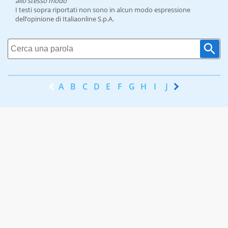
allo stesso modo
I testi sopra riportati non sono in alcun modo espressione
dell’opinione di Italiaonline S.p.A.
A
B
C
D
E
F
G
H
I
J
K
L
M
N