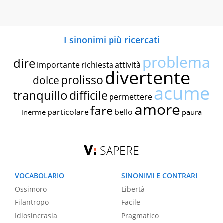
I sinonimi più ricercati
problema
dire
importante
richiesta
attività
divertente
prolisso
dolce
acume
tranquillo
difficile
permettere
amore
fare
particolare
bello
inerme
paura
SAPERE
VOCABOLARIO
SINONIMI E CONTRARI
Ossimoro
Libertà
Filantropo
Facile
Idiosincrasia
Pragmatico