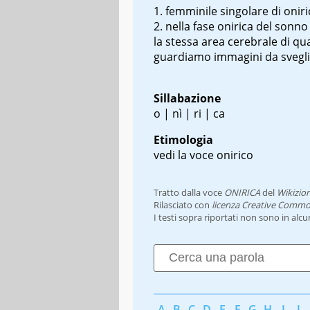
femminile singolare di onir
nella fase onirica del sonno
la stessa area cerebrale di q
guardiamo immagini da svegl
Sillabazione
o | nì | ri | ca
Etimologia
vedi la voce onirico
Tratto dalla voce
ONIRICA
del
Wikizio
Rilasciato con
licenza Creative Commo
I testi sopra riportati non sono in alc
A
B
C
D
E
F
G
H
I
J