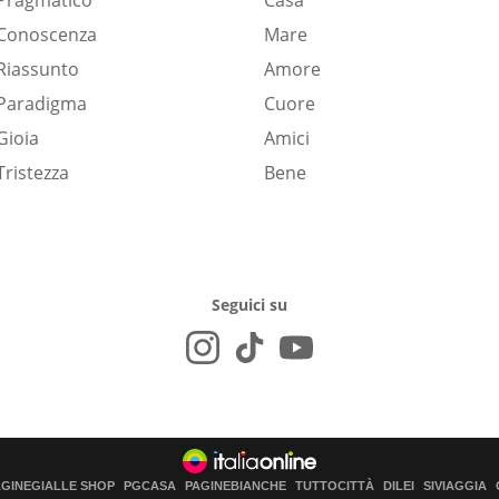
Pragmatico
Casa
Conoscenza
Mare
Riassunto
Amore
Paradigma
Cuore
Gioia
Amici
Tristezza
Bene
Seguici su
AGINEGIALLE SHOP
PGCASA
PAGINEBIANCHE
TUTTOCITTÀ
DILEI
SIVIAGGIA