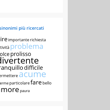
 sinonimi più ricercati
ire
importante
richiesta
problema
tività
prolisso
olce
divertente
ranquillo
difficile
acume
ermettere
fare
particolare
bello
nerme
amore
paura