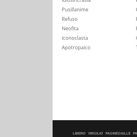
Idiosincrasia
Pusillanime
Refuso
Neofita
Iconoclasta
Apotropaico
LIBERO
VIRGILIO
PAGINEGIALLE
P