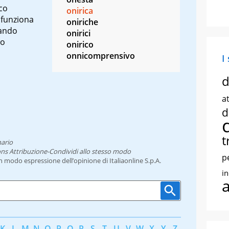
ico
onirica
 funziona
oniriche
uando
onirici
io
onirico
onnicomprensivo
I
d
at
d
t
nario
ns Attribuzione-Condividi allo stesso modo
p
un modo espressione dell’opinione di Italiaonline S.p.A.
i
K
L
M
N
O
P
Q
R
S
T
U
V
W
X
Y
Z