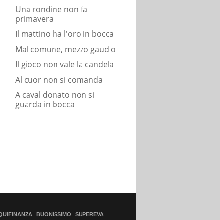
Una rondine non fa
primavera
Il mattino ha l'oro in bocca
Mal comune, mezzo gaudio
Il gioco non vale la candela
Al cuor non si comanda
A caval donato non si
guarda in bocca
QUIFINANZA
BUONISSIMO
SUPEREVA