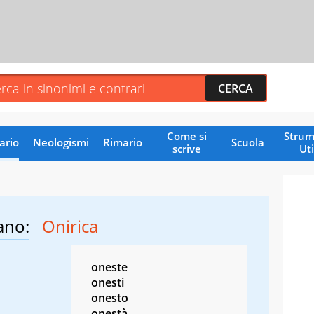
Come si
Strum
ario
Neologismi
Rimario
Scuola
scrive
Uti
ano:
Onirica
oneste
onesti
onesto
onestà