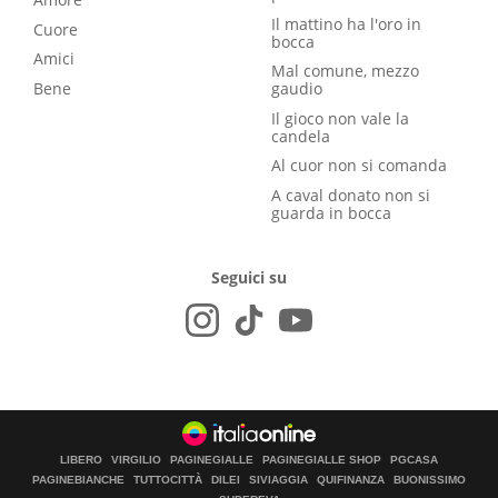
Il mattino ha l'oro in
Cuore
bocca
Amici
Mal comune, mezzo
Bene
gaudio
Il gioco non vale la
candela
Al cuor non si comanda
A caval donato non si
guarda in bocca
Seguici su
LIBERO
VIRGILIO
PAGINEGIALLE
PAGINEGIALLE SHOP
PGCASA
PAGINEBIANCHE
TUTTOCITTÀ
DILEI
SIVIAGGIA
QUIFINANZA
BUONISSIMO