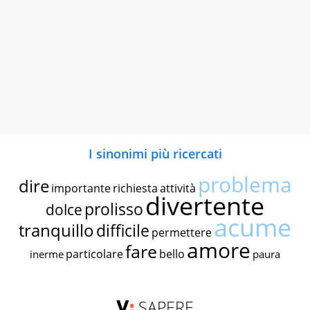
I sinonimi più ricercati
problema
dire
importante
richiesta
attività
divertente
prolisso
dolce
acume
tranquillo
difficile
permettere
amore
fare
particolare
bello
inerme
paura
SAPERE