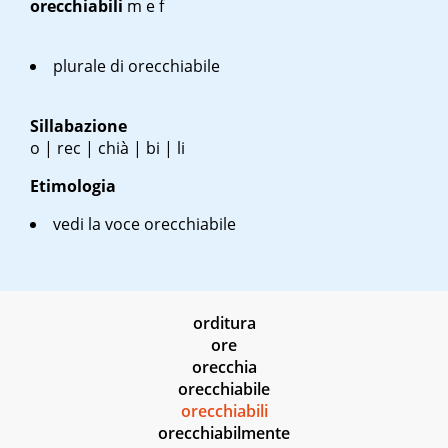
orecchiabili
m
e
f
plurale di orecchiabile
Sillabazione
o | rec | chià | bi | li
Etimologia
vedi la voce orecchiabile
orditura
ore
orecchia
orecchiabile
orecchiabili
orecchiabilmente