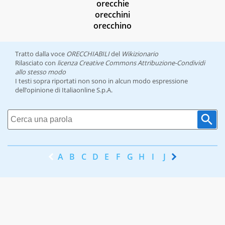
orecchie
orecchini
orecchino
Tratto dalla voce
ORECCHIABILI
del
Wikizionario
Rilasciato con
licenza Creative Commons Attribuzione-Condividi
allo stesso modo
I testi sopra riportati non sono in alcun modo espressione
dell’opinione di Italiaonline S.p.A.
A
B
C
D
E
F
G
H
I
J
K
L
M
N