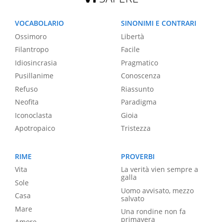
VOCABOLARIO
SINONIMI E CONTRARI
Ossimoro
Libertà
Filantropo
Facile
Idiosincrasia
Pragmatico
Pusillanime
Conoscenza
Refuso
Riassunto
Neofita
Paradigma
Iconoclasta
Gioia
Apotropaico
Tristezza
RIME
PROVERBI
Vita
La verità vien sempre a
galla
Sole
Uomo avvisato, mezzo
Casa
salvato
Mare
Una rondine non fa
primavera
Amore