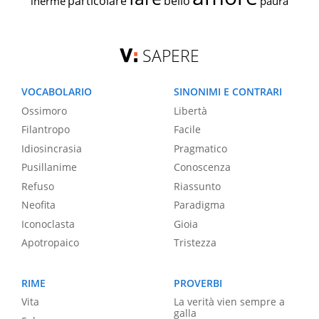
particolare
bello
inerme
paura
SAPERE
VOCABOLARIO
SINONIMI E CONTRARI
Ossimoro
Libertà
Filantropo
Facile
Idiosincrasia
Pragmatico
Pusillanime
Conoscenza
Refuso
Riassunto
Neofita
Paradigma
Iconoclasta
Gioia
Apotropaico
Tristezza
RIME
PROVERBI
Vita
La verità vien sempre a
galla