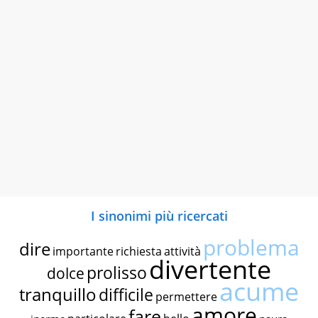
I sinonimi più ricercati
problema
dire
importante
richiesta
attività
divertente
prolisso
dolce
acume
tranquillo
difficile
permettere
amore
fare