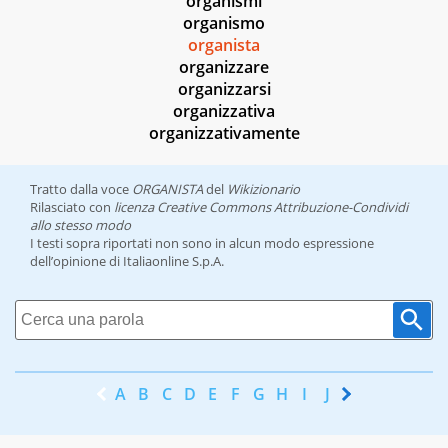
organismi
organismo
organista
organizzare
organizzarsi
organizzativa
organizzativamente
Tratto dalla voce
ORGANISTA
del
Wikizionario
Rilasciato con
licenza Creative Commons Attribuzione-Condividi
allo stesso modo
I testi sopra riportati non sono in alcun modo espressione
dell’opinione di Italiaonline S.p.A.
A
B
C
D
E
F
G
H
I
J
K
L
M
N