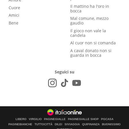
Il mattino ha l'oro in
Cuore
bocca
Amici
Mal comune, mezzo
Bene
gaudio
Il gioco non vale la
candela
Al cuor non si comanda
A caval donato non si
guarda in bocca
Seguici su
LIBERO
VIRGILIO
PAGINEGIALLE
PAGINEGIALLE SHOP
PGCASA
PAGINEBIANCHE
TUTTOCITTÀ
DILEI
SIVIAGGIA
QUIFINANZA
BUONISSIMO