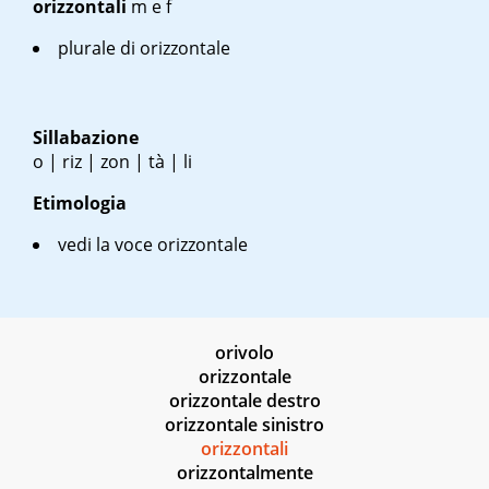
orizzontali
m
e
f
plurale di orizzontale
Sillabazione
o | riz | zon | tà | li
Etimologia
vedi la voce orizzontale
orivolo
orizzontale
orizzontale destro
orizzontale sinistro
orizzontali
orizzontalmente