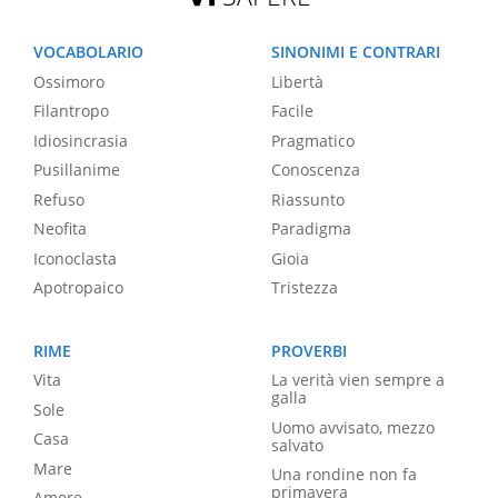
VOCABOLARIO
SINONIMI E CONTRARI
Ossimoro
Libertà
Filantropo
Facile
Idiosincrasia
Pragmatico
Pusillanime
Conoscenza
Refuso
Riassunto
Neofita
Paradigma
Iconoclasta
Gioia
Apotropaico
Tristezza
RIME
PROVERBI
Vita
La verità vien sempre a
galla
Sole
Uomo avvisato, mezzo
Casa
salvato
Mare
Una rondine non fa
primavera
Amore