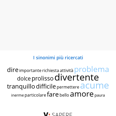
I sinonimi più ricercati
problema
dire
importante
richiesta
attività
divertente
prolisso
dolce
acume
tranquillo
difficile
permettere
amore
fare
particolare
bello
inerme
paura
SAPERE