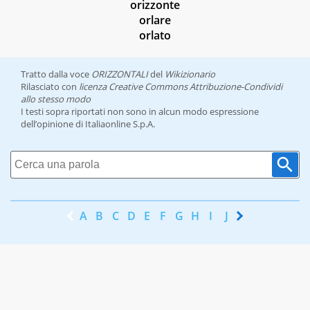
orizzonte
orlare
orlato
Tratto dalla voce
ORIZZONTALI
del
Wikizionario
Rilasciato con
licenza Creative Commons Attribuzione-Condividi
allo stesso modo
I testi sopra riportati non sono in alcun modo espressione
dell’opinione di Italiaonline S.p.A.
A
B
C
D
E
F
G
H
I
J
K
L
M
N