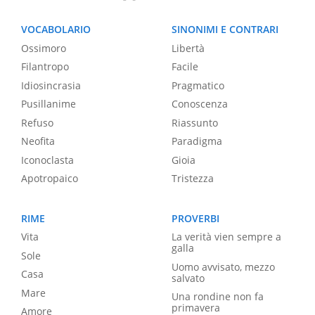
VOCABOLARIO
SINONIMI E CONTRARI
Ossimoro
Libertà
Filantropo
Facile
Idiosincrasia
Pragmatico
Pusillanime
Conoscenza
Refuso
Riassunto
Neofita
Paradigma
Iconoclasta
Gioia
Apotropaico
Tristezza
RIME
PROVERBI
Vita
La verità vien sempre a
galla
Sole
Uomo avvisato, mezzo
Casa
salvato
Mare
Una rondine non fa
primavera
Amore