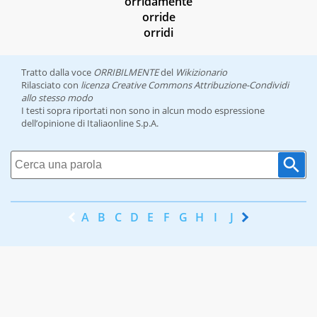
orridamente
orride
orridi
Tratto dalla voce
ORRIBILMENTE
del
Wikizionario
Rilasciato con
licenza Creative Commons Attribuzione-Condividi
allo stesso modo
I testi sopra riportati non sono in alcun modo espressione
dell’opinione di Italiaonline S.p.A.
A
B
C
D
E
F
G
H
I
J
K
L
M
N