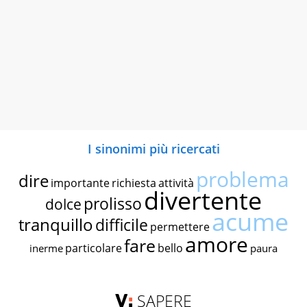
I sinonimi più ricercati
problema
dire
importante
richiesta
attività
divertente
prolisso
dolce
acume
tranquillo
difficile
permettere
amore
fare
particolare
bello
inerme
paura
SAPERE