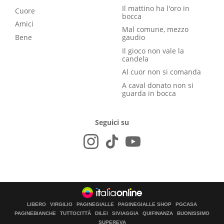
Il mattino ha l'oro in
Cuore
bocca
Amici
Mal comune, mezzo
Bene
gaudio
Il gioco non vale la
candela
Al cuor non si comanda
A caval donato non si
guarda in bocca
Seguici su
LIBERO
VIRGILIO
PAGINEGIALLE
PAGINEGIALLE SHOP
PGCASA
PAGINEBIANCHE
TUTTOCITTÀ
DILEI
SIVIAGGIA
QUIFINANZA
BUONISSIMO
SUPEREVA