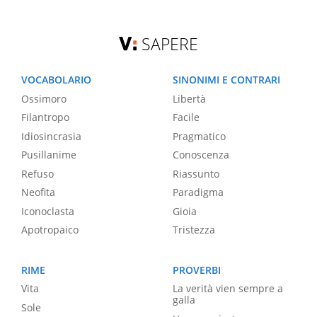
SAPERE
VOCABOLARIO
SINONIMI E CONTRARI
Ossimoro
Libertà
Filantropo
Facile
Idiosincrasia
Pragmatico
Pusillanime
Conoscenza
Refuso
Riassunto
Neofita
Paradigma
Iconoclasta
Gioia
Apotropaico
Tristezza
RIME
PROVERBI
Vita
La verità vien sempre a
galla
Sole