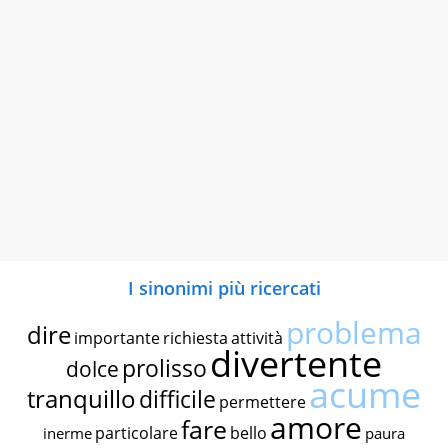
I sinonimi più ricercati
problema
dire
importante
richiesta
attività
divertente
prolisso
dolce
acume
tranquillo
difficile
permettere
amore
fare
particolare
bello
inerme
paura