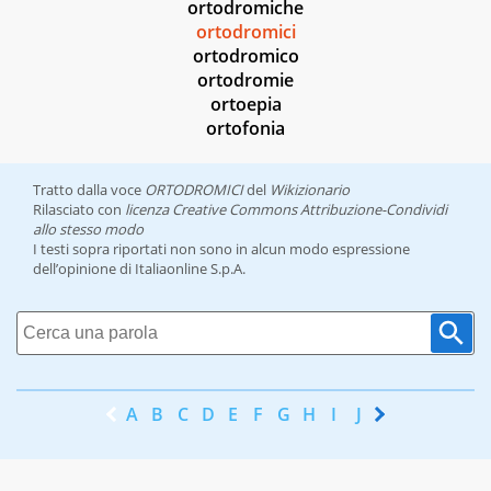
ortodromiche
ortodromici
ortodromico
ortodromie
ortoepia
ortofonia
Tratto dalla voce
ORTODROMICI
del
Wikizionario
Rilasciato con
licenza Creative Commons Attribuzione-Condividi
allo stesso modo
I testi sopra riportati non sono in alcun modo espressione
dell’opinione di Italiaonline S.p.A.
A
B
C
D
E
F
G
H
I
J
K
L
M
N