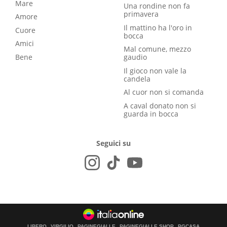
Mare
Una rondine non fa
primavera
Amore
Il mattino ha l'oro in
Cuore
bocca
Amici
Mal comune, mezzo
Bene
gaudio
Il gioco non vale la
candela
Al cuor non si comanda
A caval donato non si
guarda in bocca
Seguici su
LIBERO
VIRGILIO
PAGINEGIALLE
PAGINEGIALLE SHOP
PGCASA