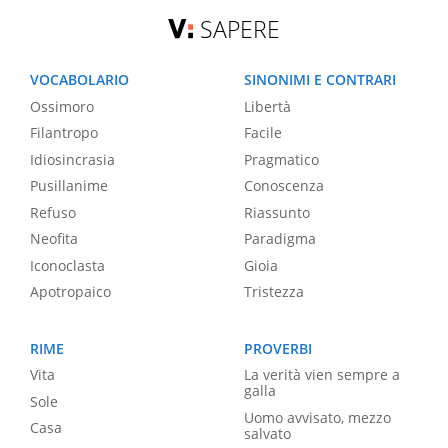
SAPERE
VOCABOLARIO
SINONIMI E CONTRARI
Ossimoro
Libertà
Filantropo
Facile
Idiosincrasia
Pragmatico
Pusillanime
Conoscenza
Refuso
Riassunto
Neofita
Paradigma
Iconoclasta
Gioia
Apotropaico
Tristezza
RIME
PROVERBI
Vita
La verità vien sempre a
galla
Sole
Uomo avvisato, mezzo
Casa
salvato