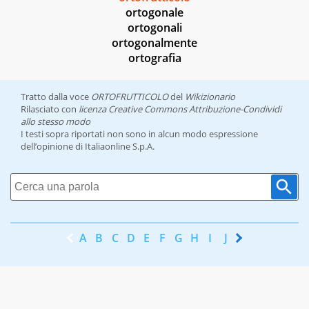
ortogonale
ortogonali
ortogonalmente
ortografia
Tratto dalla voce
ORTOFRUTTICOLO
del
Wikizionario
Rilasciato con
licenza Creative Commons Attribuzione-Condividi
allo stesso modo
I testi sopra riportati non sono in alcun modo espressione
dell’opinione di Italiaonline S.p.A.
A
B
C
D
E
F
G
H
I
J
K
L
M
N