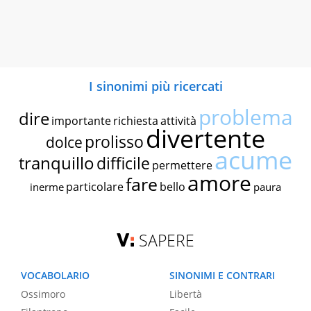
I sinonimi più ricercati
problema
dire
importante
richiesta
attività
divertente
prolisso
dolce
acume
tranquillo
difficile
permettere
amore
fare
particolare
bello
inerme
paura
SAPERE
VOCABOLARIO
SINONIMI E CONTRARI
Ossimoro
Libertà