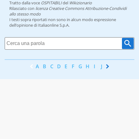
Tratto dalla voce
OSPITABILI
del
Wikizionario
Rilasciato con
licenza Creative Commons Attribuzione-Condividi
allo stesso modo
I testi sopra riportati non sono in alcun modo espressione
dell’opinione di Italiaonline S.p.A.
A
B
C
D
E
F
G
H
I
J
K
L
M
N