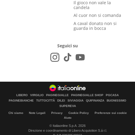
Il gioco non vale la
candela
Al cuor non si comanda
A caval donato non si
guarda in bocca
Seguici su
LIBERO
VIRGILIO
PAGINEGIALLE
PAGINEGIALLE SHOP
PGCASA
PAGINEBIANCHE
TUTTOCITTÀ
DILEI
SIVIAGGIA
QUIFINANZA
BUONISSIMO
SUPEREVA
Chi siamo
Note Legali
Privacy
Cookie Policy
Preferenze sui cookie
Aiuto
© Italiaonline S.p.A. 2026
Direzione e coordinamento di Libero Acquisition S.á r.l.