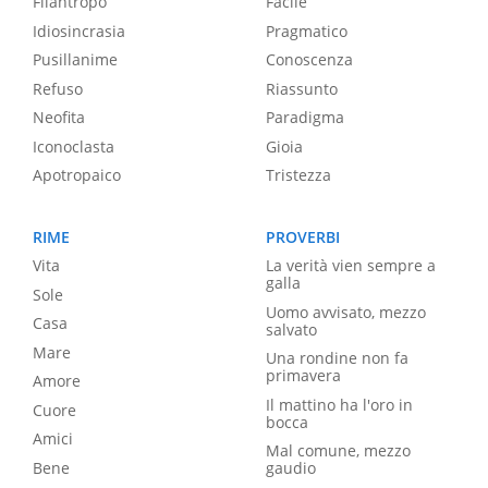
Filantropo
Facile
Idiosincrasia
Pragmatico
Pusillanime
Conoscenza
Refuso
Riassunto
Neofita
Paradigma
Iconoclasta
Gioia
Apotropaico
Tristezza
RIME
PROVERBI
Vita
La verità vien sempre a
galla
Sole
Uomo avvisato, mezzo
Casa
salvato
Mare
Una rondine non fa
primavera
Amore
Il mattino ha l'oro in
Cuore
bocca
Amici
Mal comune, mezzo
Bene
gaudio