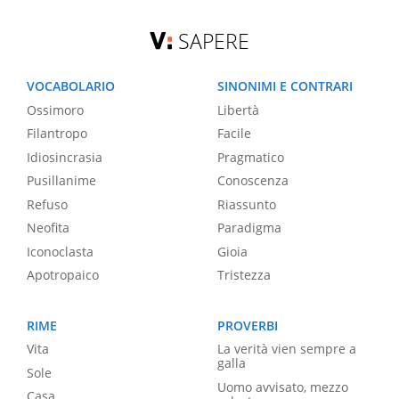
SAPERE
VOCABOLARIO
SINONIMI E CONTRARI
Ossimoro
Libertà
Filantropo
Facile
Idiosincrasia
Pragmatico
Pusillanime
Conoscenza
Refuso
Riassunto
Neofita
Paradigma
Iconoclasta
Gioia
Apotropaico
Tristezza
RIME
PROVERBI
Vita
La verità vien sempre a
galla
Sole
Uomo avvisato, mezzo
Casa