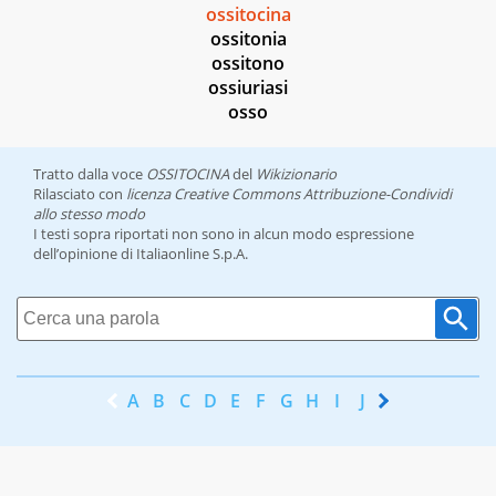
ossitocina
ossitonia
ossitono
ossiuriasi
osso
Tratto dalla voce
OSSITOCINA
del
Wikizionario
Rilasciato con
licenza Creative Commons Attribuzione-Condividi
allo stesso modo
I testi sopra riportati non sono in alcun modo espressione
dell’opinione di Italiaonline S.p.A.
A
B
C
D
E
F
G
H
I
J
K
L
M
N