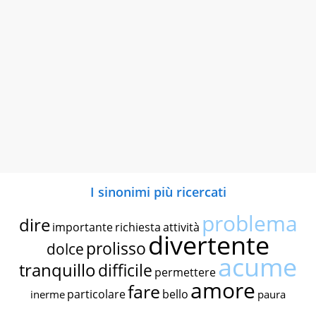
I sinonimi più ricercati
problema
dire
importante
richiesta
attività
divertente
prolisso
dolce
acume
tranquillo
difficile
permettere
amore
fare
particolare
bello
inerme
paura