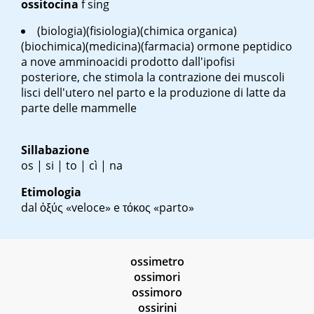
ossitocina
f
sing
(biologia)(fisiologia)(chimica organica)
(biochimica)(medicina)(farmacia) ormone peptidico
a nove amminoacidi prodotto dall'ipofisi
posteriore, che stimola la contrazione dei muscoli
lisci dell'utero nel parto e la produzione di latte da
parte delle mammelle
Sillabazione
os | si | to | cì | na
Etimologia
dal ὀξύς «veloce» e τόκος «parto»
ossimetro
ossimori
ossimoro
ossirini