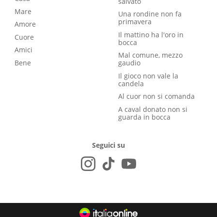
salvato
Mare
Una rondine non fa
primavera
Amore
Il mattino ha l'oro in
Cuore
bocca
Amici
Mal comune, mezzo
Bene
gaudio
Il gioco non vale la
candela
Al cuor non si comanda
A caval donato non si
guarda in bocca
Seguici su