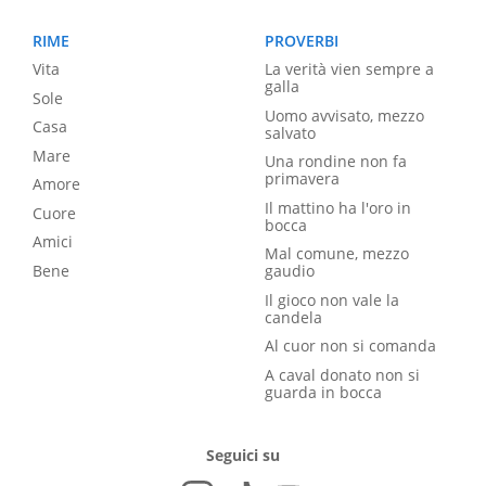
RIME
PROVERBI
Vita
La verità vien sempre a
galla
Sole
Uomo avvisato, mezzo
Casa
salvato
Mare
Una rondine non fa
primavera
Amore
Il mattino ha l'oro in
Cuore
bocca
Amici
Mal comune, mezzo
Bene
gaudio
Il gioco non vale la
candela
Al cuor non si comanda
A caval donato non si
guarda in bocca
Seguici su