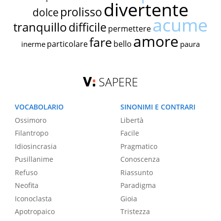
divertente
prolisso
dolce
acume
tranquillo
difficile
permettere
amore
fare
particolare
bello
inerme
paura
SAPERE
VOCABOLARIO
SINONIMI E CONTRARI
Ossimoro
Libertà
Filantropo
Facile
Idiosincrasia
Pragmatico
Pusillanime
Conoscenza
Refuso
Riassunto
Neofita
Paradigma
Iconoclasta
Gioia
Apotropaico
Tristezza