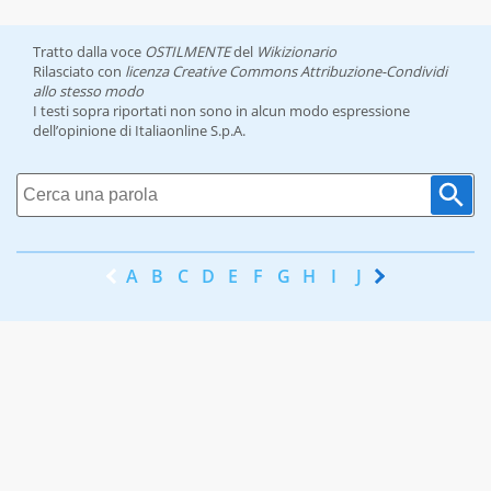
Tratto dalla voce
OSTILMENTE
del
Wikizionario
Rilasciato con
licenza Creative Commons Attribuzione-Condividi
allo stesso modo
I testi sopra riportati non sono in alcun modo espressione
dell’opinione di Italiaonline S.p.A.
A
B
C
D
E
F
G
H
I
J
K
L
M
N