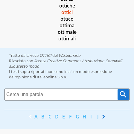
ottiche
ottici
ottico
ottima
ottimale
ottimali
Tratto dalla voce
OTTICI
del
Wikizionario
Rilasciato con
licenza Creative Commons Attribuzione-Condividi
allo stesso modo
I testi sopra riportati non sono in alcun modo espressione
dell’opinione di Italiaonline S.p.A.
A
B
C
D
E
F
G
H
I
J
K
L
M
N