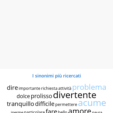
I sinonimi più ricercati
problema
dire
importante
richiesta
attività
divertente
prolisso
dolce
acume
tranquillo
difficile
permettere
amore
fare
particolare
bello
inerme
paura