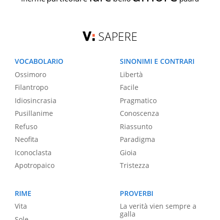
SAPERE
VOCABOLARIO
SINONIMI E CONTRARI
Ossimoro
Libertà
Filantropo
Facile
Idiosincrasia
Pragmatico
Pusillanime
Conoscenza
Refuso
Riassunto
Neofita
Paradigma
Iconoclasta
Gioia
Apotropaico
Tristezza
RIME
PROVERBI
Vita
La verità vien sempre a
galla
Sole