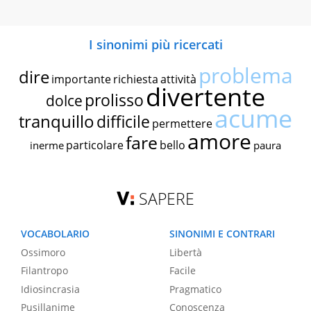
I sinonimi più ricercati
problema
dire
importante
richiesta
attività
divertente
prolisso
dolce
acume
tranquillo
difficile
permettere
amore
fare
particolare
bello
inerme
paura
SAPERE
VOCABOLARIO
SINONIMI E CONTRARI
Ossimoro
Libertà
Filantropo
Facile
Idiosincrasia
Pragmatico
Pusillanime
Conoscenza