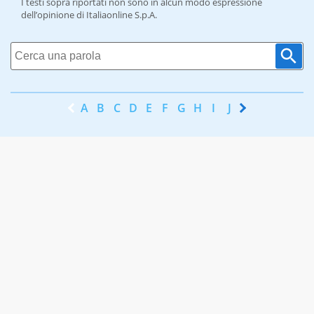
I testi sopra riportati non sono in alcun modo espressione
dell’opinione di Italiaonline S.p.A.
A
B
C
D
E
F
G
H
I
J
K
L
M
N