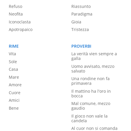
Refuso
Riassunto
Neofita
Paradigma
Iconoclasta
Gioia
Apotropaico
Tristezza
RIME
PROVERBI
Vita
La verità vien sempre a
galla
Sole
Uomo avvisato, mezzo
Casa
salvato
Mare
Una rondine non fa
primavera
Amore
Il mattino ha l'oro in
Cuore
bocca
Amici
Mal comune, mezzo
Bene
gaudio
Il gioco non vale la
candela
Al cuor non si comanda