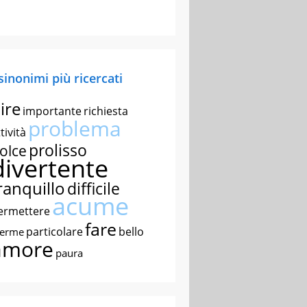
 sinonimi più ricercati
ire
importante
richiesta
problema
tività
prolisso
olce
divertente
ranquillo
difficile
acume
ermettere
fare
particolare
bello
nerme
amore
paura