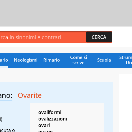
Come si
Strum
ario
Neologismi
Rimario
Scuola
scrive
Uti
ano:
Ovarite
ovaliformi
ovalizzazioni
i)
ovari
acuta o
ovario