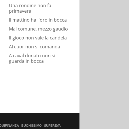
Una rondine non fa
primavera
Il mattino ha l'oro in bocca
Mal comune, mezzo gaudio
Il gioco non vale la candela
Al cuor non si comanda
A caval donato non si
guarda in bocca
QUIFINANZA
BUONISSIMO
SUPEREVA