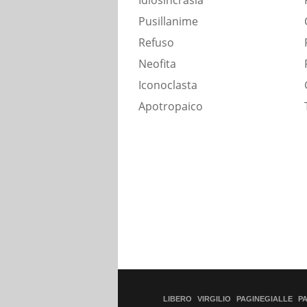
Idiosincrasia
Pusillanime
Refuso
Neofita
Iconoclasta
Apotropaico
LIBERO
VIRGILIO
PAGINEGIALLE
P