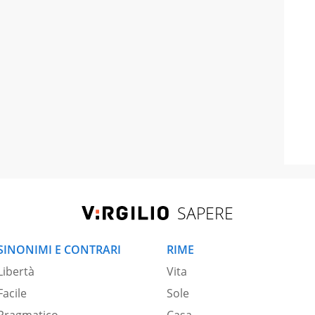
SAPERE
SINONIMI E CONTRARI
RIME
Libertà
Vita
Facile
Sole