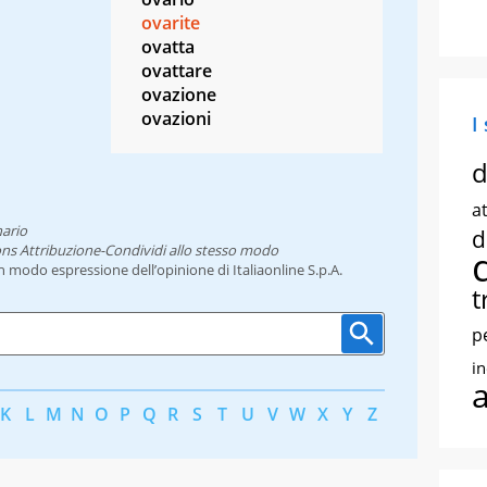
ovarite
ovatta
ovattare
ovazione
ovazioni
I
d
at
nario
d
ns Attribuzione-Condividi allo stesso modo
un modo espressione dell’opinione di Italiaonline S.p.A.
t
p
i
K
L
M
N
O
P
Q
R
S
T
U
V
W
X
Y
Z