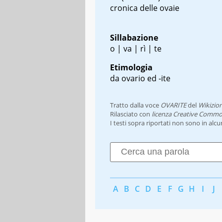
cronica delle ovaie
Sillabazione
o | va | rì | te
Etimologia
da ovario ed -ite
Tratto dalla voce
OVARITE
del
Wikizio
Rilasciato con
licenza Creative Commo
I testi sopra riportati non sono in alc
A
B
C
D
E
F
G
H
I
J