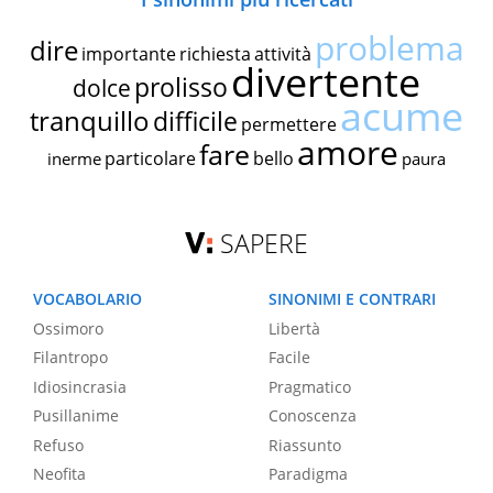
problema
dire
importante
richiesta
attività
divertente
prolisso
dolce
acume
tranquillo
difficile
permettere
amore
fare
particolare
bello
inerme
paura
SAPERE
VOCABOLARIO
SINONIMI E CONTRARI
Ossimoro
Libertà
Filantropo
Facile
Idiosincrasia
Pragmatico
Pusillanime
Conoscenza
Refuso
Riassunto
Neofita
Paradigma