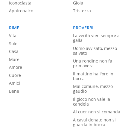
Iconoclasta
Gioia
Apotropaico
Tristezza
RIME
PROVERBI
Vita
La verità vien sempre a
galla
Sole
Uomo avvisato, mezzo
Casa
salvato
Mare
Una rondine non fa
primavera
Amore
Il mattino ha l'oro in
Cuore
bocca
Amici
Mal comune, mezzo
Bene
gaudio
Il gioco non vale la
candela
Al cuor non si comanda
A caval donato non si
guarda in bocca