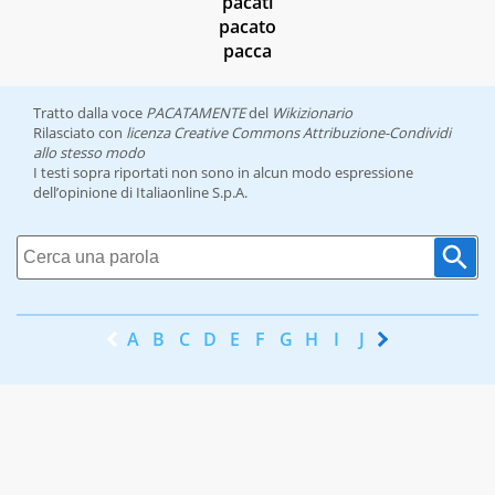
pacati
pacato
pacca
Tratto dalla voce
PACATAMENTE
del
Wikizionario
Rilasciato con
licenza Creative Commons Attribuzione-Condividi
allo stesso modo
I testi sopra riportati non sono in alcun modo espressione
dell’opinione di Italiaonline S.p.A.
A
B
C
D
E
F
G
H
I
J
K
L
M
N