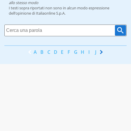
allo stesso modo
I testi sopra riportati non sono in alcun modo espressione
dell’opinione di Italiaonline S.p.A.
A
B
C
D
E
F
G
H
I
J
K
L
M
N