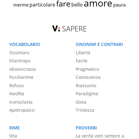
amore
fare
particolare
bello
inerme
paura
SAPERE
VOCABOLARIO
SINONIMI E CONTRARI
Ossimoro
Libertà
Filantropo
Facile
Idiosincrasia
Pragmatico
Pusillanime
Conoscenza
Refuso
Riassunto
Neofita
Paradigma
Iconoclasta
Gioia
Apotropaico
Tristezza
RIME
PROVERBI
Vita
La verità vien sempre a