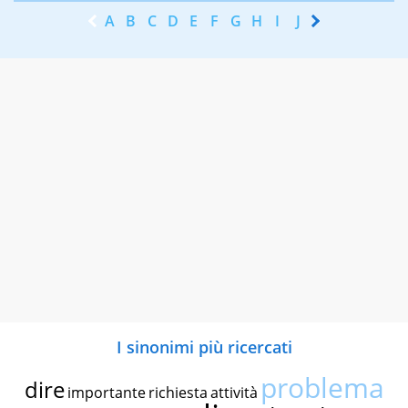
A
B
C
D
E
F
G
H
I
J
K
L
M
N
I sinonimi più ricercati
problema
dire
importante
richiesta
attività