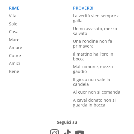
RIME
PROVERBI
Vita
La verità vien sempre a
galla
Sole
Uomo avvisato, mezzo
Casa
salvato
Mare
Una rondine non fa
primavera
Amore
Il mattino ha l'oro in
Cuore
bocca
Amici
Mal comune, mezzo
Bene
gaudio
Il gioco non vale la
candela
Al cuor non si comanda
A caval donato non si
guarda in bocca
Seguici su