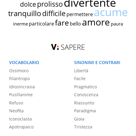
divertente
prolisso
dolce
acume
tranquillo
difficile
permettere
amore
fare
particolare
bello
inerme
paura
SAPERE
VOCABOLARIO
SINONIMI E CONTRARI
Ossimoro
Libertà
Filantropo
Facile
Idiosincrasia
Pragmatico
Pusillanime
Conoscenza
Refuso
Riassunto
Neofita
Paradigma
Iconoclasta
Gioia
Apotropaico
Tristezza