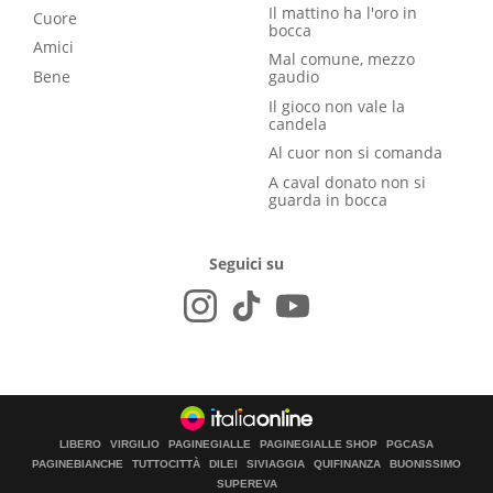
Il mattino ha l'oro in
Cuore
bocca
Amici
Mal comune, mezzo
Bene
gaudio
Il gioco non vale la
candela
Al cuor non si comanda
A caval donato non si
guarda in bocca
Seguici su
LIBERO
VIRGILIO
PAGINEGIALLE
PAGINEGIALLE SHOP
PGCASA
PAGINEBIANCHE
TUTTOCITTÀ
DILEI
SIVIAGGIA
QUIFINANZA
BUONISSIMO
SUPEREVA