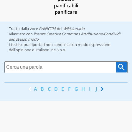
panificabili
panificare
Tratto dalla voce
PANICCIA
del
Wikizionario
Rilasciato con
licenza Creative Commons Attribuzione-Condividi
allo stesso modo
I testi sopra riportati non sono in alcun modo espressione
dell’opinione di Italiaonline S.p.A.
A
B
C
D
E
F
G
H
I
J
K
L
M
N