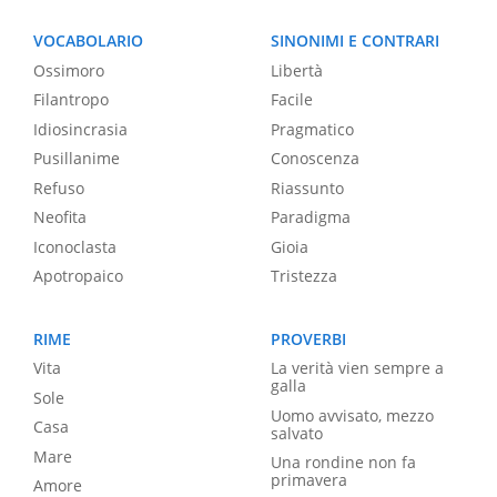
VOCABOLARIO
SINONIMI E CONTRARI
Ossimoro
Libertà
Filantropo
Facile
Idiosincrasia
Pragmatico
Pusillanime
Conoscenza
Refuso
Riassunto
Neofita
Paradigma
Iconoclasta
Gioia
Apotropaico
Tristezza
RIME
PROVERBI
Vita
La verità vien sempre a
galla
Sole
Uomo avvisato, mezzo
Casa
salvato
Mare
Una rondine non fa
primavera
Amore