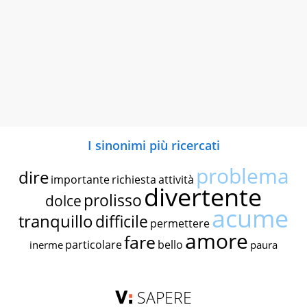
I sinonimi più ricercati
problema
dire
importante
richiesta
attività
divertente
prolisso
dolce
acume
tranquillo
difficile
permettere
amore
fare
particolare
bello
inerme
paura
SAPERE