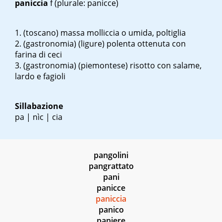
paniccia
f
(plurale: panicce)
(toscano)
massa molliccia o umida, poltiglia
(gastronomia)
(ligure)
polenta ottenuta con
farina di ceci
(gastronomia)
(piemontese)
risotto con salame,
lardo e fagioli
Sillabazione
pa | nìc | cia
pangolini
pangrattato
pani
panicce
paniccia
panico
paniere