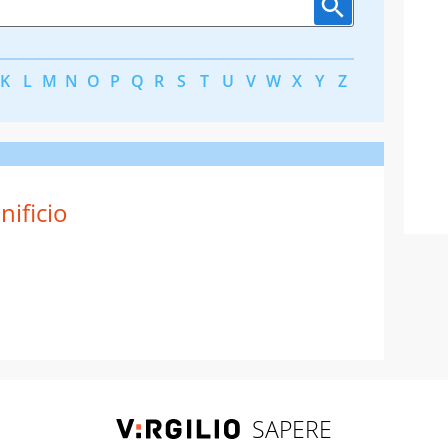
K
L
M
N
O
P
Q
R
S
T
U
V
W
X
Y
Z
nificio
SAPERE