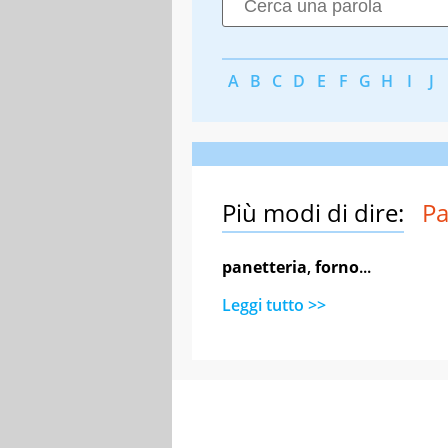
A
B
C
D
E
F
G
H
I
J
Più modi di dire:
Pa
panetteria
,
forno
...
Leggi tutto >>