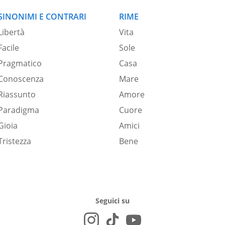
SINONIMI E CONTRARI
RIME
Libertà
Vita
Facile
Sole
Pragmatico
Casa
Conoscenza
Mare
Riassunto
Amore
Paradigma
Cuore
Gioia
Amici
Tristezza
Bene
Seguici su