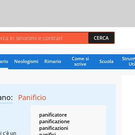
Come si
Strum
ario
Neologismi
Rimario
Scuola
scrive
Uti
ano:
Panificio
panificatore
panificazione
panificazioni
i c'è un
panifici