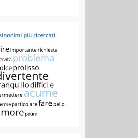
 sinonimi più ricercati
ire
importante
richiesta
problema
tività
prolisso
olce
divertente
ranquillo
difficile
acume
ermettere
fare
particolare
bello
nerme
amore
paura