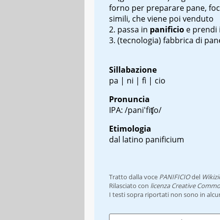
forno per preparare pane, foc
simili, che viene poi venduto
passa in
panificio
e prendi 
(tecnologia) fabbrica di pan
Sillabazione
pa | ni | fì | cio
Pronuncia
IPA: /pani'fiʧo/
Etimologia
dal latino
panificium
Tratto dalla voce
PANIFICIO
del
Wikizi
Rilasciato con
licenza Creative Commo
I testi sopra riportati non sono in alc