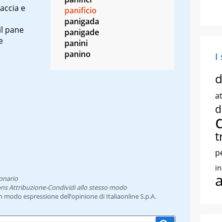
accia e
panificio
panigada
il pane
panigade
e
panini
panino
I
d
at
d
t
p
i
onario
ns Attribuzione-Condividi allo stesso modo
un modo espressione dell’opinione di Italiaonline S.p.A.