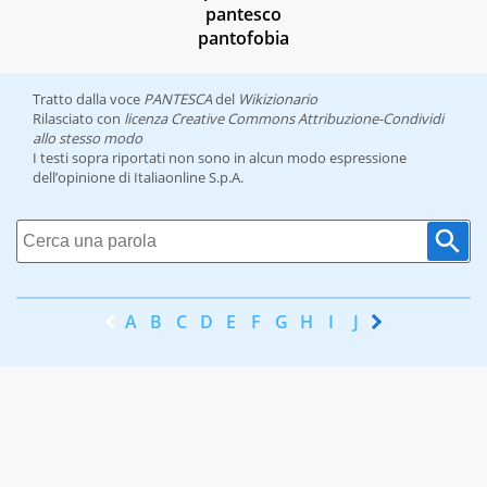
pantesco
pantofobia
Tratto dalla voce
PANTESCA
del
Wikizionario
Rilasciato con
licenza Creative Commons Attribuzione-Condividi
allo stesso modo
I testi sopra riportati non sono in alcun modo espressione
dell’opinione di Italiaonline S.p.A.
A
B
C
D
E
F
G
H
I
J
K
L
M
N