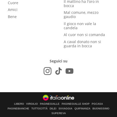
Il mattino ha l'oro in
Cuore
bocca
Amici
Mal comune, mezzo
Bene
gaudio
Il gioco non vale la
candela
Al cuor non si comanda
A caval donato non si
guarda in bocca
Seguici su
LIBERO
VIRGILIO
PAGINEGIALLE
PAGINEGIALLE SHOP
PGCASA
PAGINEBIANCHE
TUTTOCITTÀ
DILEI
SIVIAGGIA
QUIFINANZA
BUONISSIMO
SUPEREVA