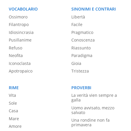
VOCABOLARIO
SINONIMI E CONTRARI
Ossimoro
Libertà
Filantropo
Facile
Idiosincrasia
Pragmatico
Pusillanime
Conoscenza
Refuso
Riassunto
Neofita
Paradigma
Iconoclasta
Gioia
Apotropaico
Tristezza
RIME
PROVERBI
Vita
La verità vien sempre a
galla
Sole
Uomo avvisato, mezzo
Casa
salvato
Mare
Una rondine non fa
primavera
Amore