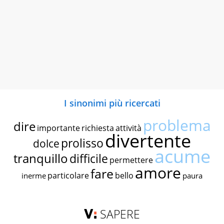
I sinonimi più ricercati
problema
dire
importante
richiesta
attività
divertente
prolisso
dolce
acume
tranquillo
difficile
permettere
amore
fare
particolare
bello
inerme
paura
SAPERE