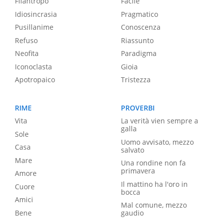
Filantropo
Facile
Idiosincrasia
Pragmatico
Pusillanime
Conoscenza
Refuso
Riassunto
Neofita
Paradigma
Iconoclasta
Gioia
Apotropaico
Tristezza
RIME
PROVERBI
Vita
La verità vien sempre a
galla
Sole
Uomo avvisato, mezzo
Casa
salvato
Mare
Una rondine non fa
primavera
Amore
Il mattino ha l'oro in
Cuore
bocca
Amici
Mal comune, mezzo
Bene
gaudio