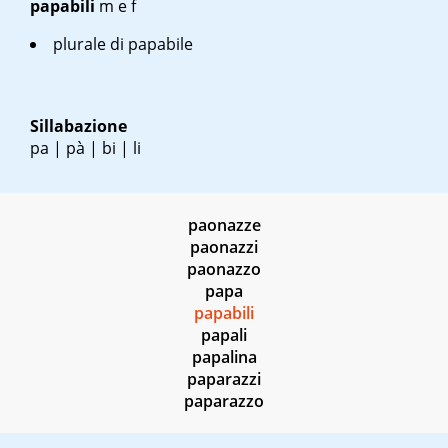
papabili
m
e
f
plurale di papabile
Sillabazione
pa | pà | bi | li
paonazze
paonazzi
paonazzo
papa
papabili
papali
papalina
paparazzi
paparazzo