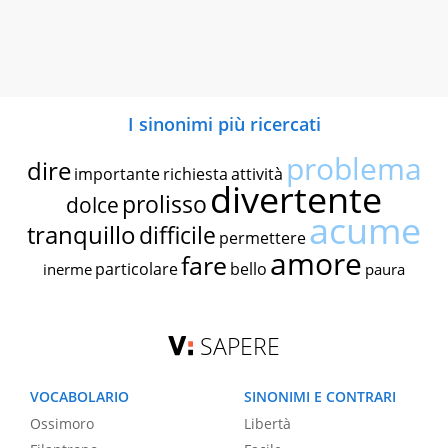
I sinonimi più ricercati
problema
dire
importante
richiesta
attività
divertente
prolisso
dolce
acume
tranquillo
difficile
permettere
amore
fare
particolare
bello
inerme
paura
SAPERE
VOCABOLARIO
SINONIMI E CONTRARI
Ossimoro
Libertà