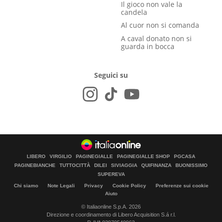
Il gioco non vale la
candela
Al cuor non si comanda
A caval donato non si
guarda in bocca
Seguici su
LIBERO
VIRGILIO
PAGINEGIALLE
PAGINEGIALLE SHOP
PGCASA
PAGINEBIANCHE
TUTTOCITTÀ
DILEI
SIVIAGGIA
QUIFINANZA
BUONISSIMO
SUPEREVA
Chi siamo
Note Legali
Privacy
Cookie Policy
Preferenze sui cookie
Aiuto
© Italiaonline S.p.A. 2026
Direzione e coordinamento di Libero Acquisition S.á r.l.