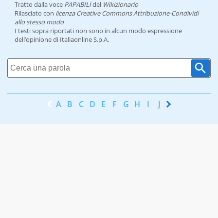
Tratto dalla voce
PAPABILI
del
Wikizionario
Rilasciato con
licenza Creative Commons Attribuzione-Condividi
allo stesso modo
I testi sopra riportati non sono in alcun modo espressione
dell’opinione di Italiaonline S.p.A.
A
B
C
D
E
F
G
H
I
J
K
L
M
N