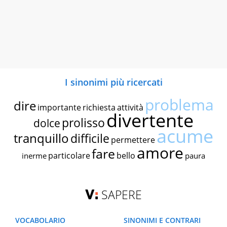
I sinonimi più ricercati
problema
dire
importante
richiesta
attività
divertente
prolisso
dolce
acume
tranquillo
difficile
permettere
amore
fare
particolare
bello
inerme
paura
SAPERE
VOCABOLARIO
SINONIMI E CONTRARI