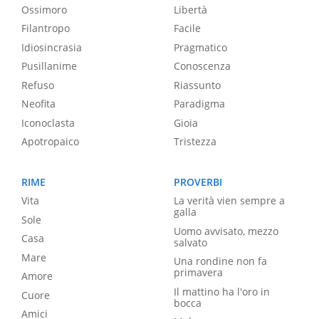
Ossimoro
Libertà
Filantropo
Facile
Idiosincrasia
Pragmatico
Pusillanime
Conoscenza
Refuso
Riassunto
Neofita
Paradigma
Iconoclasta
Gioia
Apotropaico
Tristezza
RIME
PROVERBI
Vita
La verità vien sempre a
galla
Sole
Uomo avvisato, mezzo
Casa
salvato
Mare
Una rondine non fa
primavera
Amore
Il mattino ha l'oro in
Cuore
bocca
Amici