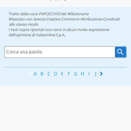
Tratto dalla voce
PAPOCCHIO
del
Wikizionario
Rilasciato con
licenza Creative Commons Attribuzione-Condividi
allo stesso modo
I testi sopra riportati non sono in alcun modo espressione
dell’opinione di Italiaonline S.p.A.
A
B
C
D
E
F
G
H
I
J
K
L
M
N