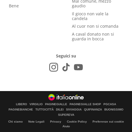
Mal comune, mezzo
Bene
gaudio
Il gioco non vale la
candela
Al cuor non si comanda
A caval donato non si
guarda in bocca
Seguici su
LIBERO
VIRGILIO
PAGINEGIALLE
PAGINEGIALLE SHOP
PGCASA
PAGINEBIANCHE
TUTTOCITTÀ
DILEI
SIVIAGGIA
QUIFINANZA
BUONISSIMO
SUPEREVA
Chi siamo
Note Legali
Privacy
Cookie Policy
Preferenze sui cookie
Aiuto