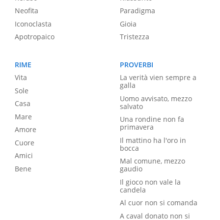
Neofita
Paradigma
Iconoclasta
Gioia
Apotropaico
Tristezza
RIME
PROVERBI
Vita
La verità vien sempre a
galla
Sole
Uomo avvisato, mezzo
Casa
salvato
Mare
Una rondine non fa
primavera
Amore
Il mattino ha l'oro in
Cuore
bocca
Amici
Mal comune, mezzo
Bene
gaudio
Il gioco non vale la
candela
Al cuor non si comanda
A caval donato non si