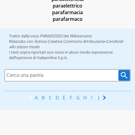
paraelettrico
parafarmacia
parafarmaco
Tratto dalla voce
PARADOSSO
del
Wikizionario
Rilasciato con
licenza Creative Commons Attribuzione-Condividi
allo stesso modo
I testi sopra riportati non sono in alcun modo espressione
dell’opinione di Italiaonline S.p.A.
A
B
C
D
E
F
G
H
I
J
K
L
M
N