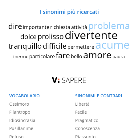
I sinonimi più ricercati
problema
dire
importante
richiesta
attività
divertente
prolisso
dolce
acume
tranquillo
difficile
permettere
amore
fare
particolare
bello
inerme
paura
SAPERE
VOCABOLARIO
SINONIMI E CONTRARI
Ossimoro
Libertà
Filantropo
Facile
Idiosincrasia
Pragmatico
Pusillanime
Conoscenza
Refuso
Riassunto