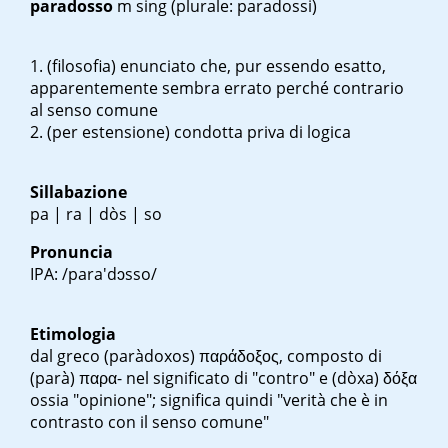
paradosso
m sing
(plurale: paradossi)
(filosofia) enunciato che, pur essendo esatto,
apparentemente sembra errato perché contrario
al senso comune
(per estensione) condotta priva di logica
Sillabazione
pa | ra | dòs | so
Pronuncia
IPA: /para'dɔsso/
Etimologia
dal greco (
paràdoxos
)
παράδοξος
, composto di
(
parà
)
παρα-
nel significato di "contro" e (
dòxa)
δόξα
ossia "opinione"; significa quindi "verità che è in
contrasto con il senso comune"