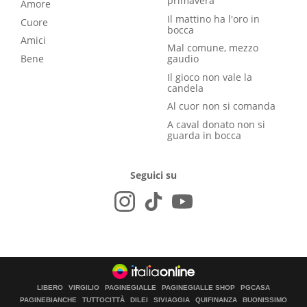
primavera
Amore
Il mattino ha l'oro in
Cuore
bocca
Amici
Mal comune, mezzo
Bene
gaudio
Il gioco non vale la
candela
Al cuor non si comanda
A caval donato non si
guarda in bocca
Seguici su
LIBERO
VIRGILIO
PAGINEGIALLE
PAGINEGIALLE SHOP
PGCASA
PAGINEBIANCHE
TUTTOCITTÀ
DILEI
SIVIAGGIA
QUIFINANZA
BUONISSIMO