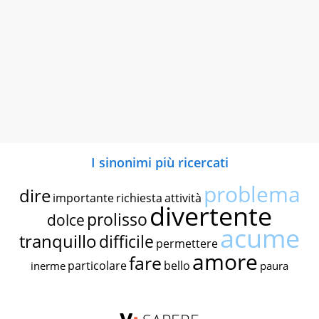
I sinonimi più ricercati
problema
dire
importante
richiesta
attività
divertente
prolisso
dolce
acume
tranquillo
difficile
permettere
amore
fare
particolare
bello
inerme
paura