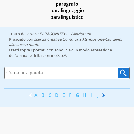
paragrafo
paralinguaggio
paralinguistico
Tratto dalla voce
PARAGONITE
del
Wikizionario
Rilasciato con
licenza Creative Commons Attribuzione-Condividi
allo stesso modo
I testi sopra riportati non sono in alcun modo espressione
dell’opinione di Italiaonline S.p.A.
A
B
C
D
E
F
G
H
I
J
K
L
M
N