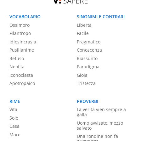
SAPERE
VOCABOLARIO
SINONIMI E CONTRARI
Ossimoro
Libertà
Filantropo
Facile
Idiosincrasia
Pragmatico
Pusillanime
Conoscenza
Refuso
Riassunto
Neofita
Paradigma
Iconoclasta
Gioia
Apotropaico
Tristezza
RIME
PROVERBI
Vita
La verità vien sempre a
galla
Sole
Uomo avvisato, mezzo
Casa
salvato
Mare
Una rondine non fa