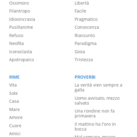
Ossimoro
Libertà
Filantropo
Facile
Idiosincrasia
Pragmatico
Pusillanime
Conoscenza
Refuso
Riassunto
Neofita
Paradigma
Iconoclasta
Gioia
Apotropaico
Tristezza
RIME
PROVERBI
Vita
La verità vien sempre a
galla
Sole
Uomo avvisato, mezzo
Casa
salvato
Mare
Una rondine non fa
primavera
Amore
Il mattino ha l'oro in
Cuore
bocca
Amici
Mal comune, mezzo