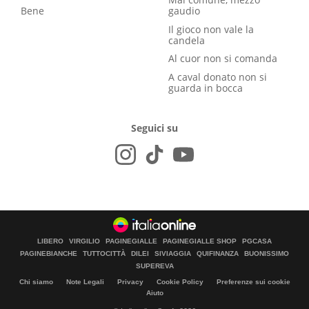
Bene
gaudio
Il gioco non vale la
candela
Al cuor non si comanda
A caval donato non si
guarda in bocca
Seguici su
LIBERO
VIRGILIO
PAGINEGIALLE
PAGINEGIALLE SHOP
PGCASA
PAGINEBIANCHE
TUTTOCITTÀ
DILEI
SIVIAGGIA
QUIFINANZA
BUONISSIMO
SUPEREVA
Chi siamo
Note Legali
Privacy
Cookie Policy
Preferenze sui cookie
Aiuto