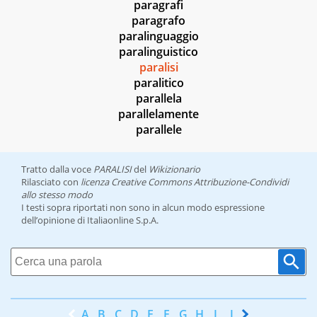
paragrafi
paragrafo
paralinguaggio
paralinguistico
paralisi
paralitico
parallela
parallelamente
parallele
Tratto dalla voce
PARALISI
del
Wikizionario
Rilasciato con
licenza Creative Commons Attribuzione-Condividi
allo stesso modo
I testi sopra riportati non sono in alcun modo espressione
dell’opinione di Italiaonline S.p.A.
A
B
C
D
E
F
G
H
I
J
K
L
M
N