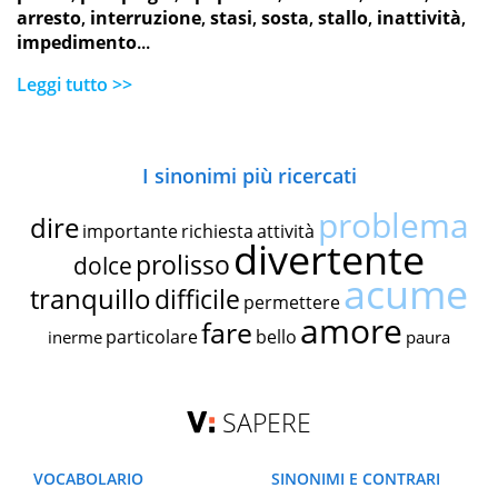
arresto
,
interruzione
,
stasi
,
sosta
,
stallo
,
inattività
,
impedimento
...
Leggi tutto >>
I sinonimi più ricercati
problema
dire
importante
richiesta
attività
divertente
prolisso
dolce
acume
tranquillo
difficile
permettere
amore
fare
particolare
bello
inerme
paura
SAPERE
VOCABOLARIO
SINONIMI E CONTRARI