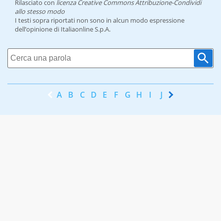
Rilasciato con
licenza Creative Commons Attribuzione-Condividi
allo stesso modo
I testi sopra riportati non sono in alcun modo espressione
dell’opinione di Italiaonline S.p.A.
A
B
C
D
E
F
G
H
I
J
K
L
M
N