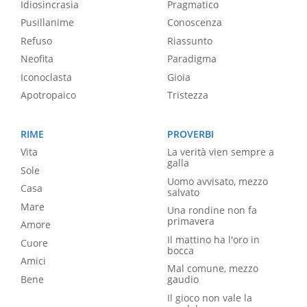
Idiosincrasia
Pragmatico
Pusillanime
Conoscenza
Refuso
Riassunto
Neofita
Paradigma
Iconoclasta
Gioia
Apotropaico
Tristezza
RIME
PROVERBI
Vita
La verità vien sempre a
galla
Sole
Uomo avvisato, mezzo
Casa
salvato
Mare
Una rondine non fa
primavera
Amore
Il mattino ha l'oro in
Cuore
bocca
Amici
Mal comune, mezzo
Bene
gaudio
Il gioco non vale la