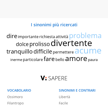
I sinonimi più ricercati
problema
dire
importante
richiesta
attività
divertente
prolisso
dolce
acume
tranquillo
difficile
permettere
amore
fare
particolare
bello
inerme
paura
SAPERE
VOCABOLARIO
SINONIMI E CONTRARI
Ossimoro
Libertà
Filantropo
Facile