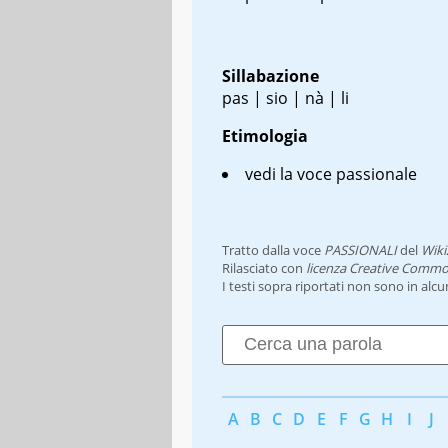
Sillabazione
pas | sio | nà | li
Etimologia
vedi la voce passionale
Tratto dalla voce
PASSIONALI
del
Wiki
Rilasciato con
licenza Creative Commo
I testi sopra riportati non sono in alc
A
B
C
D
E
F
G
H
I
J