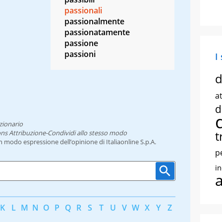
passionali
passionalmente
passionatamente
passione
passioni
I
d
at
d
zionario
t
ns Attribuzione-Condividi allo stesso modo
un modo espressione dell’opinione di Italiaonline S.p.A.
p
i
K
L
M
N
O
P
Q
R
S
T
U
V
W
X
Y
Z