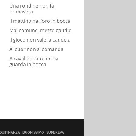
Una rondine non fa
primavera
Il mattino ha l'oro in bocca
Mal comune, mezzo gaudio
Il gioco non vale la candela
Al cuor non si comanda
A caval donato non si
guarda in bocca
QUIFINANZA
BUONISSIMO
SUPEREVA