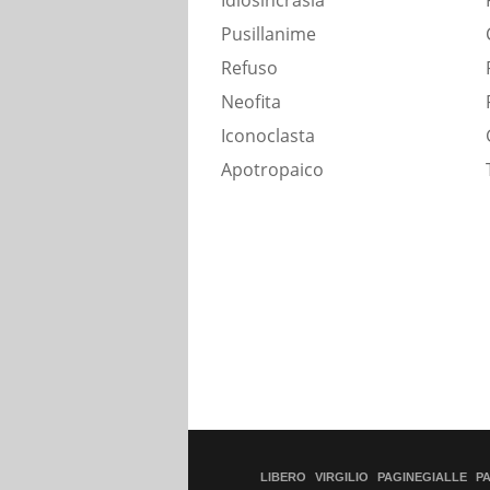
Idiosincrasia
Pusillanime
Refuso
Neofita
Iconoclasta
Apotropaico
LIBERO
VIRGILIO
PAGINEGIALLE
P