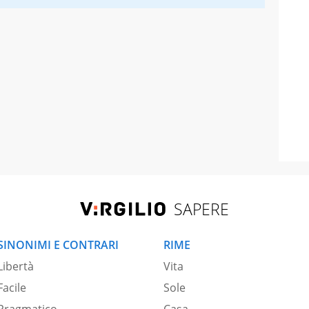
SAPERE
SINONIMI E CONTRARI
RIME
Libertà
Vita
Facile
Sole