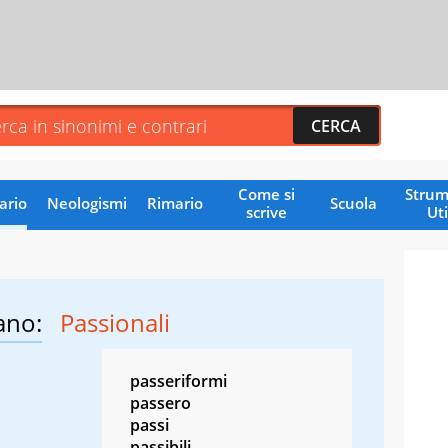
Come si
Strum
ario
Neologismi
Rimario
Scuola
scrive
Uti
ano:
Passionali
passeriformi
passero
passi
passibili