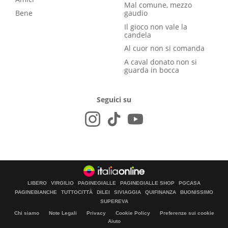
Mal comune, mezzo
Bene
gaudio
Il gioco non vale la
candela
Al cuor non si comanda
A caval donato non si
guarda in bocca
Seguici su
LIBERO
VIRGILIO
PAGINEGIALLE
PAGINEGIALLE SHOP
PGCASA
PAGINEBIANCHE
TUTTOCITTÀ
DILEI
SIVIAGGIA
QUIFINANZA
BUONISSIMO
SUPEREVA
Chi siamo
Note Legali
Privacy
Cookie Policy
Preferenze sui cookie
Aiuto