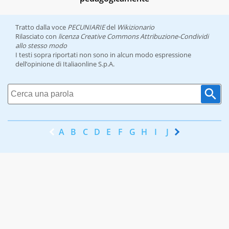
Tratto dalla voce
PECUNIARIE
del
Wikizionario
Rilasciato con
licenza Creative Commons Attribuzione-Condividi
allo stesso modo
I testi sopra riportati non sono in alcun modo espressione
dell’opinione di Italiaonline S.p.A.
A
B
C
D
E
F
G
H
I
J
K
L
M
N