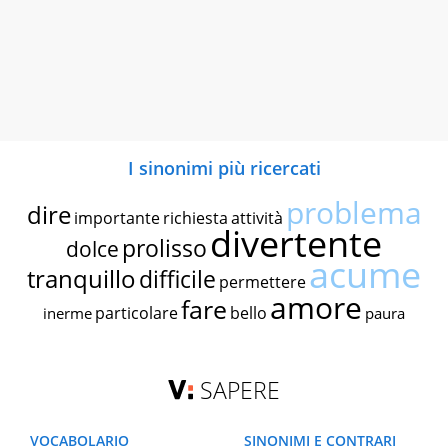
I sinonimi più ricercati
problema
dire
importante
richiesta
attività
divertente
prolisso
dolce
acume
tranquillo
difficile
permettere
amore
fare
particolare
bello
inerme
paura
SAPERE
VOCABOLARIO
SINONIMI E CONTRARI