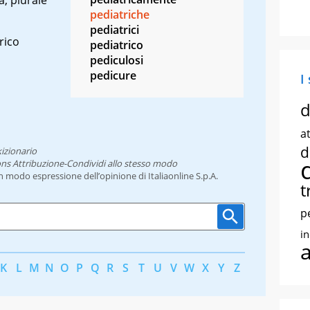
pediatriche
pediatrici
rico
pediatrico
pediculosi
pedicure
I
d
at
d
izionario
ns Attribuzione-Condividi allo stesso modo
un modo espressione dell’opinione di Italiaonline S.p.A.
t
p
i
K
L
M
N
O
P
Q
R
S
T
U
V
W
X
Y
Z