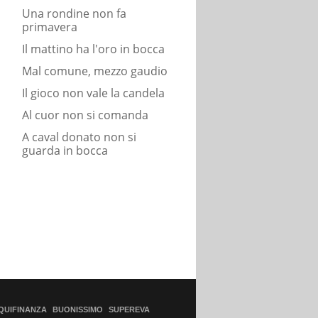
Una rondine non fa
primavera
Il mattino ha l'oro in bocca
Mal comune, mezzo gaudio
Il gioco non vale la candela
Al cuor non si comanda
A caval donato non si
guarda in bocca
QUIFINANZA
BUONISSIMO
SUPEREVA