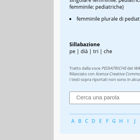
femminile: pediatriche)
femminile plurale di pediat
Sillabazione
pe | dià | tri | che
Tratto dalla voce
PEDIATRICHE
del
Wik
Rilasciato con
licenza Creative Commo
I testi sopra riportati non sono in alc
A
B
C
D
E
F
G
H
I
J