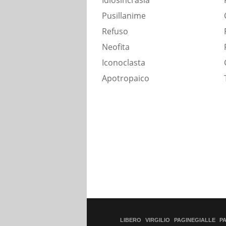
Idiosincrasia
Pusillanime
Refuso
Neofita
Iconoclasta
Apotropaico
LIBERO
VIRGILIO
PAGINEGIALLE
P