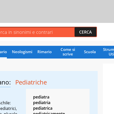
Come si
Strum
ario
Neologismi
Rimario
Scuola
scrive
Uti
ano:
Pediatriche
pediatra
pediatria
chile:
pediatrica
ediatrici,
pediatricamente
a, plurale