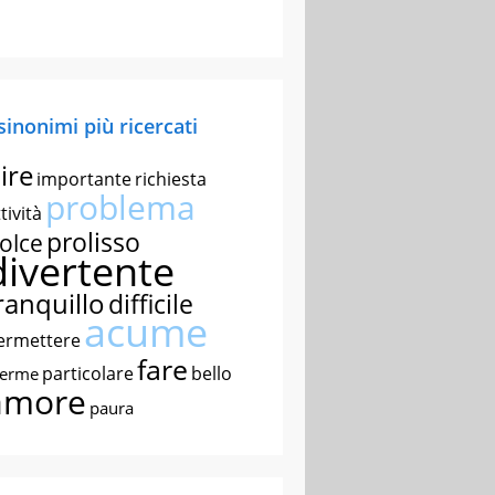
 sinonimi più ricercati
ire
importante
richiesta
problema
tività
prolisso
olce
divertente
ranquillo
difficile
acume
ermettere
fare
particolare
bello
nerme
amore
paura