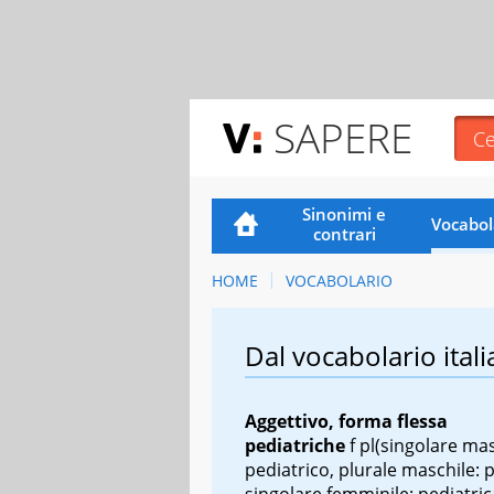
SAPERE
Sinonimi e
Vocabol
contrari
HOME
VOCABOLARIO
Dal vocabolario itali
Aggettivo, forma flessa
pediatriche
f pl
(singolare mas
pediatrico, plurale maschile: p
singolare femminile: pediatric