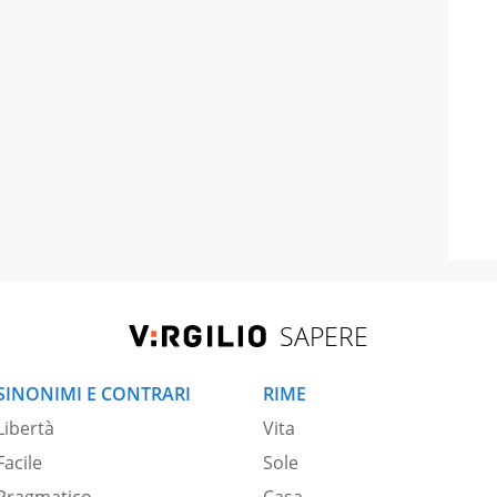
SAPERE
SINONIMI E CONTRARI
RIME
Libertà
Vita
Facile
Sole