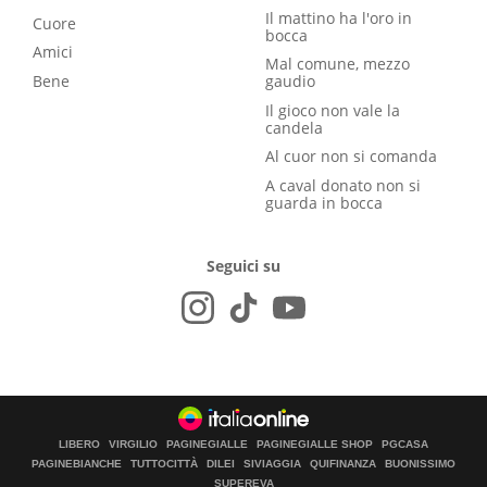
Il mattino ha l'oro in
Cuore
bocca
Amici
Mal comune, mezzo
Bene
gaudio
Il gioco non vale la
candela
Al cuor non si comanda
A caval donato non si
guarda in bocca
Seguici su
LIBERO
VIRGILIO
PAGINEGIALLE
PAGINEGIALLE SHOP
PGCASA
PAGINEBIANCHE
TUTTOCITTÀ
DILEI
SIVIAGGIA
QUIFINANZA
BUONISSIMO
SUPEREVA