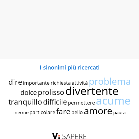
I sinonimi più ricercati
problema
dire
importante
richiesta
attività
divertente
prolisso
dolce
acume
tranquillo
difficile
permettere
amore
fare
particolare
bello
inerme
paura
SAPERE