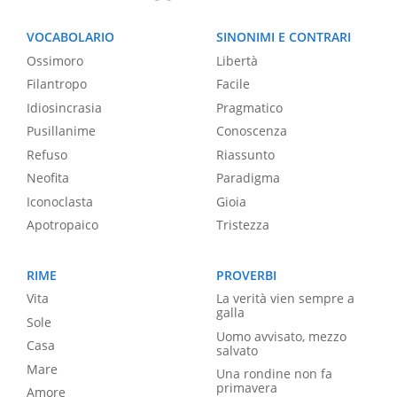
VOCABOLARIO
SINONIMI E CONTRARI
Ossimoro
Libertà
Filantropo
Facile
Idiosincrasia
Pragmatico
Pusillanime
Conoscenza
Refuso
Riassunto
Neofita
Paradigma
Iconoclasta
Gioia
Apotropaico
Tristezza
RIME
PROVERBI
Vita
La verità vien sempre a
galla
Sole
Uomo avvisato, mezzo
Casa
salvato
Mare
Una rondine non fa
primavera
Amore