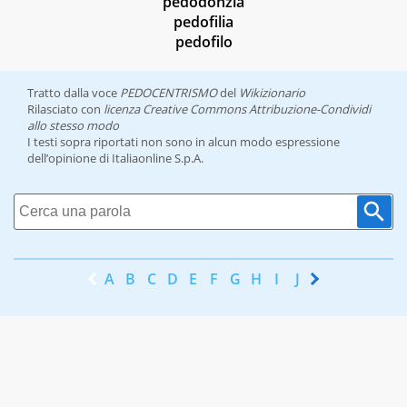
pedodonzia
pedofilia
pedofilo
Tratto dalla voce
PEDOCENTRISMO
del
Wikizionario
Rilasciato con
licenza Creative Commons Attribuzione-Condividi
allo stesso modo
I testi sopra riportati non sono in alcun modo espressione
dell’opinione di Italiaonline S.p.A.
A
B
C
D
E
F
G
H
I
J
K
L
M
N