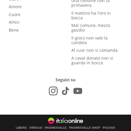
Una rondine non fa
primavera
Amore
Il mattino ha l'oro in
Cuore
bocca
Amici
Mal comune, mezzo
Bene
gaudio
Il gioco non vale la
candela
Al cuor non si comanda
A caval donato non si
guarda in bocca
Seguici su
LIBERO
VIRGILIO
PAGINEGIALLE
PAGINEGIALLE SHOP
PGCASA