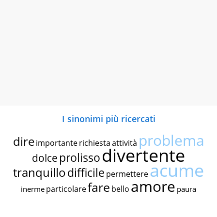
I sinonimi più ricercati
problema
dire
importante
richiesta
attività
divertente
prolisso
dolce
acume
tranquillo
difficile
permettere
amore
fare
particolare
bello
inerme
paura