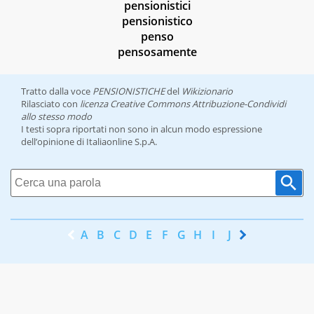
pensionistici
pensionistico
penso
pensosamente
Tratto dalla voce
PENSIONISTICHE
del
Wikizionario
Rilasciato con
licenza Creative Commons Attribuzione-Condividi
allo stesso modo
I testi sopra riportati non sono in alcun modo espressione
dell’opinione di Italiaonline S.p.A.
A
B
C
D
E
F
G
H
I
J
K
L
M
N