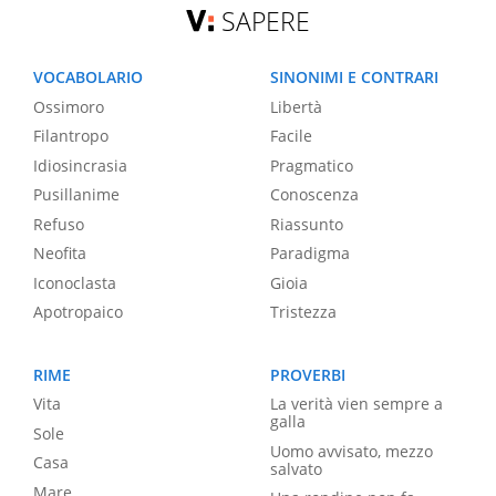
SAPERE
VOCABOLARIO
SINONIMI E CONTRARI
Ossimoro
Libertà
Filantropo
Facile
Idiosincrasia
Pragmatico
Pusillanime
Conoscenza
Refuso
Riassunto
Neofita
Paradigma
Iconoclasta
Gioia
Apotropaico
Tristezza
RIME
PROVERBI
Vita
La verità vien sempre a
galla
Sole
Uomo avvisato, mezzo
Casa
salvato
Mare