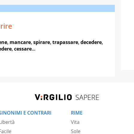
rire
ene
,
mancare
,
spirare
,
trapassare
,
decedere
,
edere
,
cessare
...
SAPERE
SINONIMI E CONTRARI
RIME
Libertà
Vita
Facile
Sole