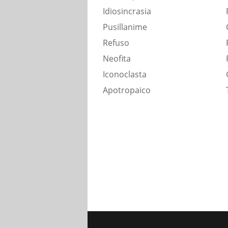
Idiosincrasia
Pusillanime
Refuso
Neofita
Iconoclasta
Apotropaico