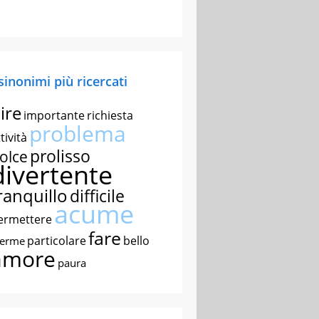
 sinonimi più ricercati
ire
importante
richiesta
problema
tività
prolisso
olce
divertente
ranquillo
difficile
acume
ermettere
fare
particolare
bello
nerme
amore
paura