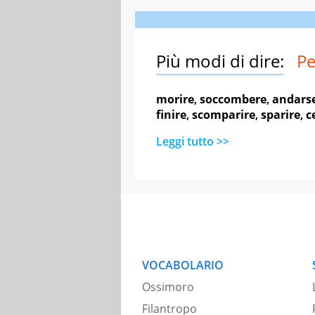
Più modi di dire:
Pe
morire
,
soccombere
,
andars
finire
,
scomparire
,
sparire
,
c
Leggi tutto >>
VOCABOLARIO
Ossimoro
Filantropo