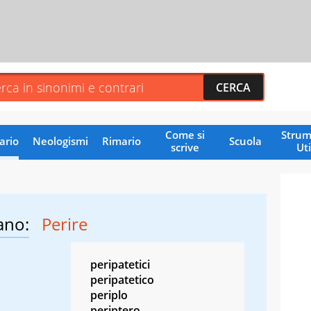
Come si
Strum
ario
Neologismi
Rimario
Scuola
scrive
Uti
ano:
Perire
peripatetici
peripatetico
periplo
periptero