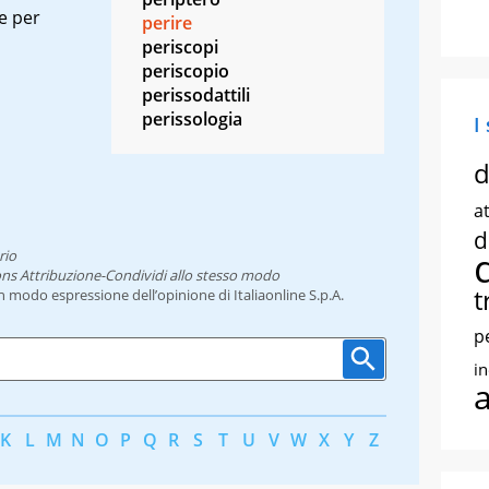
e per
perire
periscopi
periscopio
perissodattili
perissologia
I
d
at
d
rio
ns Attribuzione-Condividi allo stesso modo
t
un modo espressione dell’opinione di Italiaonline S.p.A.
p
i
K
L
M
N
O
P
Q
R
S
T
U
V
W
X
Y
Z