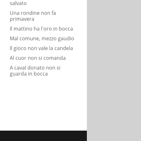
salvato
Una rondine non fa
primavera
Il mattino ha l'oro in bocca
Mal comune, mezzo gaudio
Il gioco non vale la candela
Al cuor non si comanda
A caval donato non si
guarda in bocca