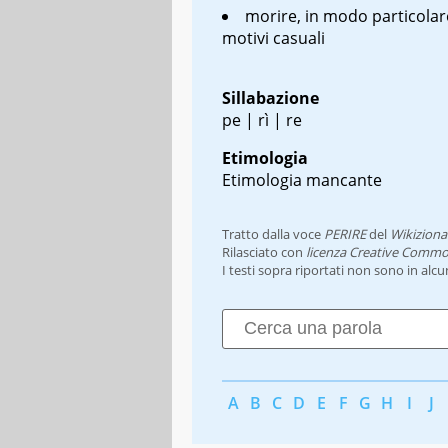
morire, in modo particolar
motivi casuali
Sillabazione
pe | rì | re
Etimologia
Etimologia mancante
Tratto dalla voce
PERIRE
del
Wikiziona
Rilasciato con
licenza Creative Commo
I testi sopra riportati non sono in alc
A
B
C
D
E
F
G
H
I
J