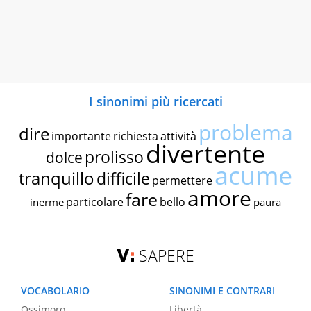
I sinonimi più ricercati
problema
dire
importante
richiesta
attività
divertente
prolisso
dolce
acume
tranquillo
difficile
permettere
amore
fare
particolare
bello
inerme
paura
SAPERE
VOCABOLARIO
SINONIMI E CONTRARI
Ossimoro
Libertà