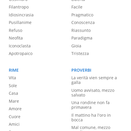
Filantropo
Facile
Idiosincrasia
Pragmatico
Pusillanime
Conoscenza
Refuso
Riassunto
Neofita
Paradigma
Iconoclasta
Gioia
Apotropaico
Tristezza
RIME
PROVERBI
Vita
La verità vien sempre a
galla
Sole
Uomo avvisato, mezzo
Casa
salvato
Mare
Una rondine non fa
primavera
Amore
Il mattino ha l'oro in
Cuore
bocca
Amici
Mal comune, mezzo