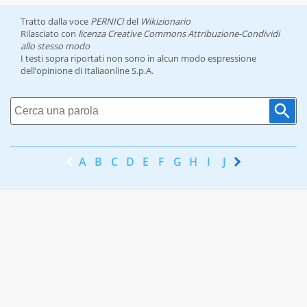
Tratto dalla voce
PERNICI
del
Wikizionario
Rilasciato con
licenza Creative Commons Attribuzione-Condividi
allo stesso modo
I testi sopra riportati non sono in alcun modo espressione
dell’opinione di Italiaonline S.p.A.
A
B
C
D
E
F
G
H
I
J
K
L
M
N