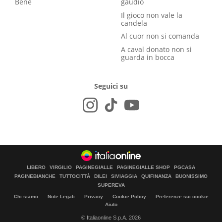
Bene
gaudio
Il gioco non vale la
candela
Al cuor non si comanda
A caval donato non si
guarda in bocca
Seguici su
LIBERO
VIRGILIO
PAGINEGIALLE
PAGINEGIALLE SHOP
PGCASA
PAGINEBIANCHE
TUTTOCITTÀ
DILEI
SIVIAGGIA
QUIFINANZA
BUONISSIMO
SUPEREVA
Chi siamo
Note Legali
Privacy
Cookie Policy
Preferenze sui cookie
Aiuto
© Italiaonline S.p.A. 2026