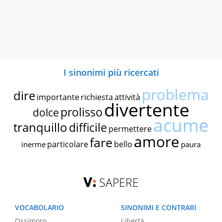
I sinonimi più ricercati
problema
dire
importante
richiesta
attività
divertente
prolisso
dolce
acume
tranquillo
difficile
permettere
amore
fare
particolare
bello
inerme
paura
SAPERE
VOCABOLARIO
SINONIMI E CONTRARI
Ossimoro
Libertà