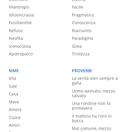
Filantropo
Facile
Idiosincrasia
Pragmatico
Pusillanime
Conoscenza
Refuso
Riassunto
Neofita
Paradigma
Iconoclasta
Gioia
Apotropaico
Tristezza
RIME
PROVERBI
Vita
La verità vien sempre a
galla
Sole
Uomo avvisato, mezzo
Casa
salvato
Mare
Una rondine non fa
primavera
Amore
Il mattino ha l'oro in
Cuore
bocca
Amici
Mal comune, mezzo