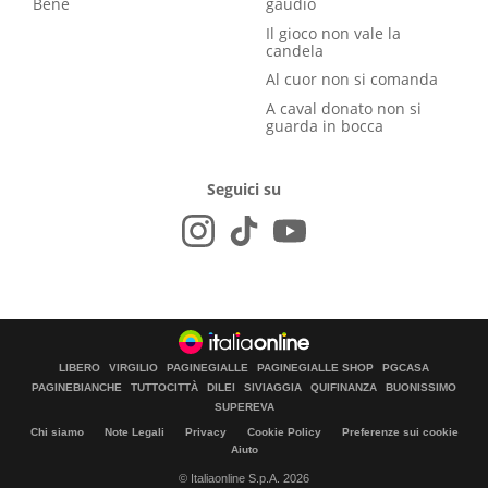
Bene
gaudio
Il gioco non vale la
candela
Al cuor non si comanda
A caval donato non si
guarda in bocca
Seguici su
LIBERO
VIRGILIO
PAGINEGIALLE
PAGINEGIALLE SHOP
PGCASA
PAGINEBIANCHE
TUTTOCITTÀ
DILEI
SIVIAGGIA
QUIFINANZA
BUONISSIMO
SUPEREVA
Chi siamo
Note Legali
Privacy
Cookie Policy
Preferenze sui cookie
Aiuto
© Italiaonline S.p.A. 2026