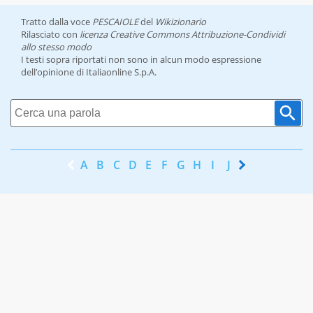
Tratto dalla voce
PESCAIOLE
del
Wikizionario
Rilasciato con
licenza Creative Commons Attribuzione-Condividi
allo stesso modo
I testi sopra riportati non sono in alcun modo espressione
dell’opinione di Italiaonline S.p.A.
A
B
C
D
E
F
G
H
I
J
K
L
M
N