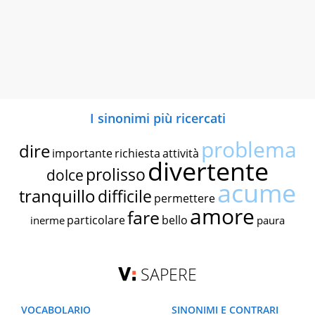
I sinonimi più ricercati
problema
dire
importante
richiesta
attività
divertente
prolisso
dolce
acume
tranquillo
difficile
permettere
amore
fare
particolare
bello
inerme
paura
SAPERE
VOCABOLARIO
SINONIMI E CONTRARI