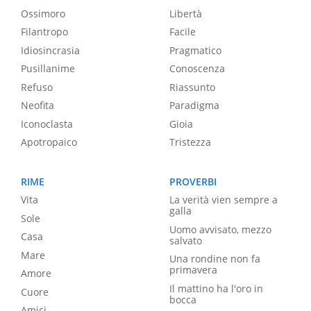
Ossimoro
Libertà
Filantropo
Facile
Idiosincrasia
Pragmatico
Pusillanime
Conoscenza
Refuso
Riassunto
Neofita
Paradigma
Iconoclasta
Gioia
Apotropaico
Tristezza
RIME
PROVERBI
Vita
La verità vien sempre a
galla
Sole
Uomo avvisato, mezzo
Casa
salvato
Mare
Una rondine non fa
primavera
Amore
Il mattino ha l'oro in
Cuore
bocca
Amici