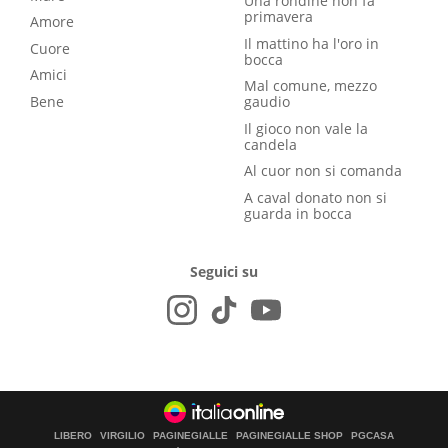
Una rondine non fa
primavera
Amore
Il mattino ha l'oro in
Cuore
bocca
Amici
Mal comune, mezzo
Bene
gaudio
Il gioco non vale la
candela
Al cuor non si comanda
A caval donato non si
guarda in bocca
Seguici su
LIBERO
VIRGILIO
PAGINEGIALLE
PAGINEGIALLE SHOP
PGCASA