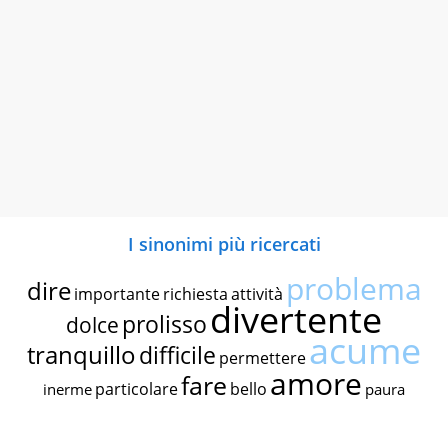
I sinonimi più ricercati
problema
dire
importante
richiesta
attività
divertente
prolisso
dolce
acume
tranquillo
difficile
permettere
amore
fare
particolare
bello
inerme
paura