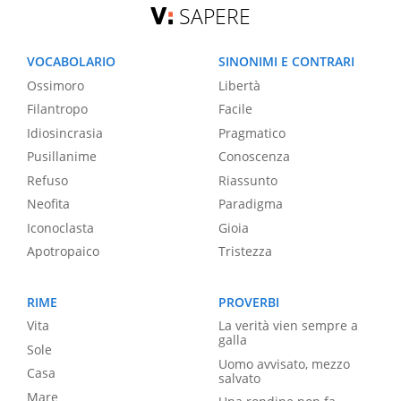
SAPERE
VOCABOLARIO
SINONIMI E CONTRARI
Ossimoro
Libertà
Filantropo
Facile
Idiosincrasia
Pragmatico
Pusillanime
Conoscenza
Refuso
Riassunto
Neofita
Paradigma
Iconoclasta
Gioia
Apotropaico
Tristezza
RIME
PROVERBI
Vita
La verità vien sempre a
galla
Sole
Uomo avvisato, mezzo
Casa
salvato
Mare