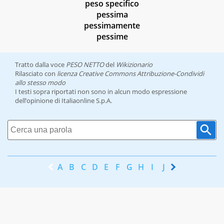
peso specifico
pessima
pessimamente
pessime
Tratto dalla voce
PESO NETTO
del
Wikizionario
Rilasciato con
licenza Creative Commons Attribuzione-Condividi
allo stesso modo
I testi sopra riportati non sono in alcun modo espressione
dell’opinione di Italiaonline S.p.A.
A
B
C
D
E
F
G
H
I
J
K
L
M
N