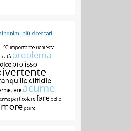
 sinonimi più ricercati
ire
importante
richiesta
problema
tività
prolisso
olce
divertente
ranquillo
difficile
acume
ermettere
fare
particolare
bello
nerme
amore
paura