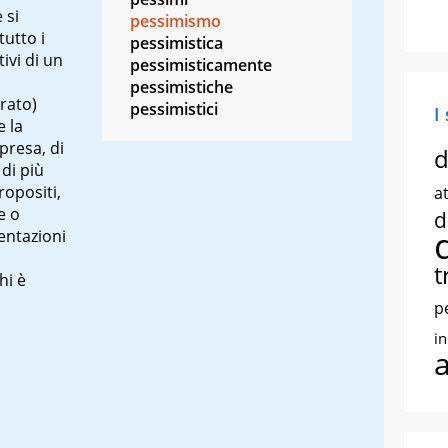
 si
pessimismo
utto i
pessimistica
tivi di un
pessimisticamente
pessimistiche
rato)
pessimistici
I
e la
presa, di
d
di più
ropositi,
at
e o
d
entazioni
t
hi è
p
i