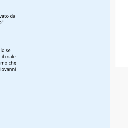
ivato dal
o"
lo se
 il male
lismo che
Giovanni