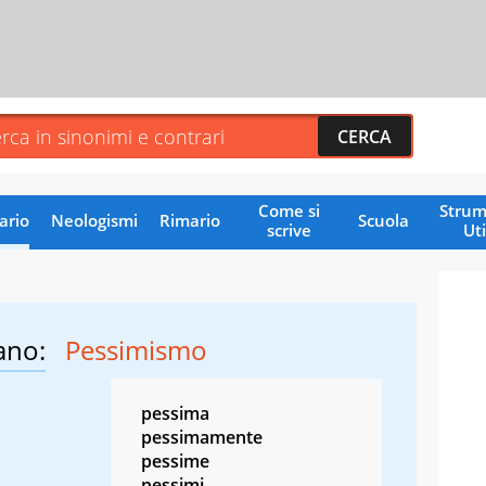
Come si
Strum
ario
Neologismi
Rimario
Scuola
scrive
Uti
ano:
Pessimismo
pessima
pessimamente
pessime
pessimi