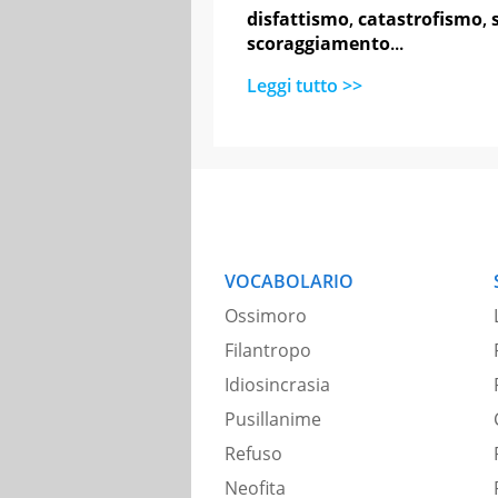
disfattismo
,
catastrofismo
,
scoraggiamento
...
Leggi tutto >>
VOCABOLARIO
Ossimoro
Filantropo
Idiosincrasia
Pusillanime
Refuso
Neofita