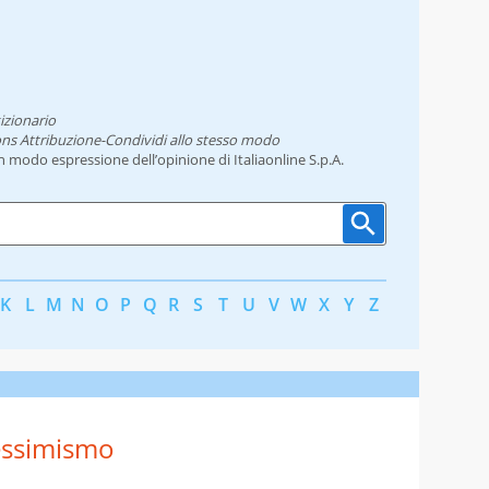
izionario
ns Attribuzione-Condividi allo stesso modo
un modo espressione dell’opinione di Italiaonline S.p.A.
K
L
M
N
O
P
Q
R
S
T
U
V
W
X
Y
Z
essimismo