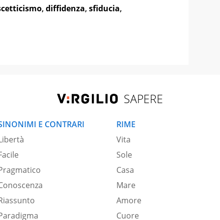
scetticismo
,
diffidenza
,
sfiducia
,
SAPERE
SINONIMI E CONTRARI
RIME
Libertà
Vita
Facile
Sole
Pragmatico
Casa
Conoscenza
Mare
Riassunto
Amore
Paradigma
Cuore