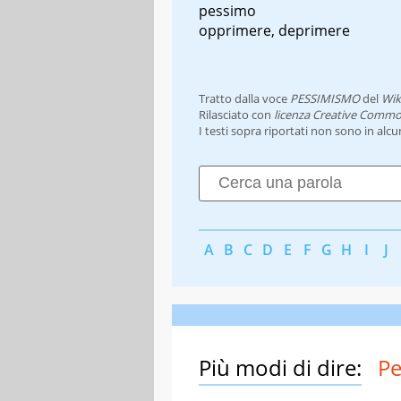
pessimo
opprimere, deprimere
Tratto dalla voce
PESSIMISMO
del
Wik
Rilasciato con
licenza Creative Commo
I testi sopra riportati non sono in alc
A
B
C
D
E
F
G
H
I
J
Più modi di dire:
P