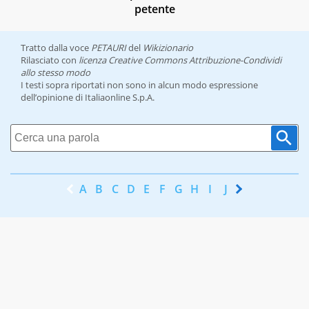
petente
Tratto dalla voce
PETAURI
del
Wikizionario
Rilasciato con
licenza Creative Commons Attribuzione-Condividi
allo stesso modo
I testi sopra riportati non sono in alcun modo espressione
dell’opinione di Italiaonline S.p.A.
A
B
C
D
E
F
G
H
I
J
K
L
M
N