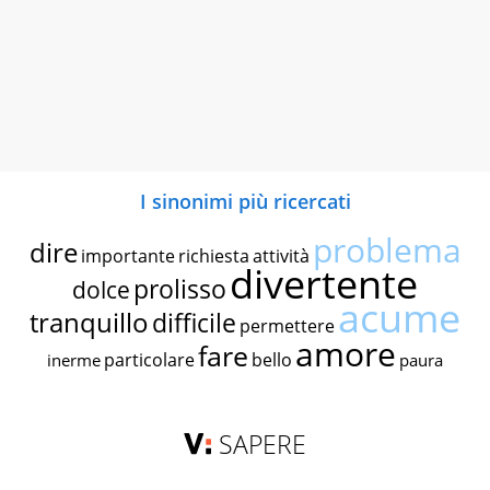
I sinonimi più ricercati
problema
dire
importante
richiesta
attività
divertente
prolisso
dolce
acume
tranquillo
difficile
permettere
amore
fare
particolare
bello
inerme
paura
SAPERE