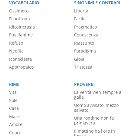
VOCABOLARIO
SINONIMI E CONTRARI
Ossimoro
Libertà
Filantropo
Facile
Idiosincrasia
Pragmatico
Pusillanime
Conoscenza
Refuso
Riassunto
Neofita
Paradigma
Iconoclasta
Gioia
Apotropaico
Tristezza
RIME
PROVERBI
Vita
La verità vien sempre a
galla
Sole
Uomo avvisato, mezzo
Casa
salvato
Mare
Una rondine non fa
primavera
Amore
Il mattino ha l'oro in
Cuore
bocca