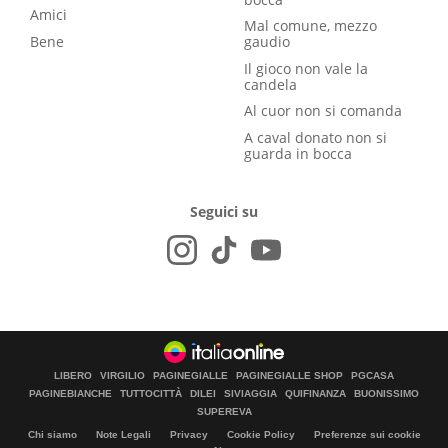
Amici
Mal comune, mezzo
Bene
gaudio
Il gioco non vale la
candela
Al cuor non si comanda
A caval donato non si
guarda in bocca
Seguici su
LIBERO
VIRGILIO
PAGINEGIALLE
PAGINEGIALLE SHOP
PGCASA
PAGINEBIANCHE
TUTTOCITTÀ
DILEI
SIVIAGGIA
QUIFINANZA
BUONISSIMO
SUPEREVA
Chi siamo
Note Legali
Privacy
Cookie Policy
Preferenze sui cookie