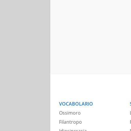
VOCABOLARIO
Ossimoro
Filantropo