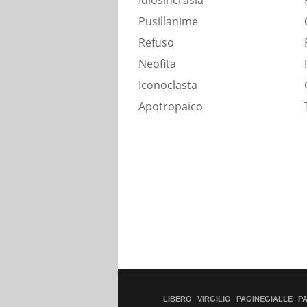
Idiosincrasia
Pusillanime
Refuso
Neofita
Iconoclasta
Apotropaico
LIBERO
VIRGILIO
PAGINEGIALLE
P