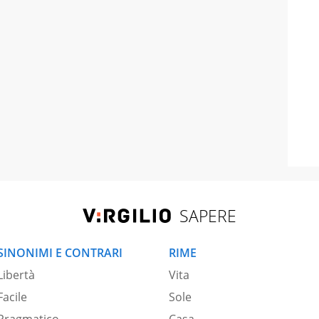
SAPERE
SINONIMI E CONTRARI
RIME
Libertà
Vita
Facile
Sole