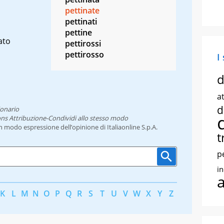
pettinate
pettinati
pettine
ato
pettirossi
pettirosso
I
d
at
d
ionario
ns Attribuzione-Condividi allo stesso modo
un modo espressione dell’opinione di Italiaonline S.p.A.
t
p
i
K
L
M
N
O
P
Q
R
S
T
U
V
W
X
Y
Z