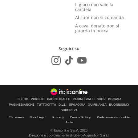
Il gioco non vale la
candela
Al cuor non si comanda
A caval donato non si
guarda in bocca
Seguici su
LIBERO
VIRGILIO
PAGINEGIALLE
PAGINEGIALLE SHOP
PGCASA
PAGINEBIANCHE
TUTTOCITTÀ
DILEI
SIVIAGGIA
QUIFINANZA
BUONISSIMO
SUPEREVA
Chi siamo
Note Legali
Privacy
Cookie Policy
Preferenze sui cookie
Aiuto
© Italiaonline S.p.A. 2026
Direzione e coordinamento di Libero Acquisition S.á r.l.