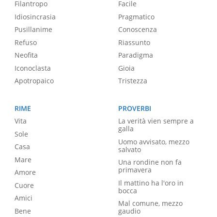
Filantropo
Facile
Idiosincrasia
Pragmatico
Pusillanime
Conoscenza
Refuso
Riassunto
Neofita
Paradigma
Iconoclasta
Gioia
Apotropaico
Tristezza
RIME
PROVERBI
Vita
La verità vien sempre a
galla
Sole
Uomo avvisato, mezzo
Casa
salvato
Mare
Una rondine non fa
primavera
Amore
Il mattino ha l'oro in
Cuore
bocca
Amici
Mal comune, mezzo
Bene
gaudio