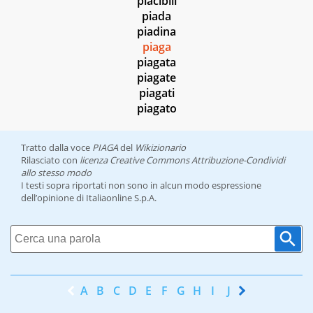
piacibili
piada
piadina
piaga
piagata
piagate
piagati
piagato
Tratto dalla voce
PIAGA
del
Wikizionario
Rilasciato con
licenza Creative Commons Attribuzione-Condividi
allo stesso modo
I testi sopra riportati non sono in alcun modo espressione
dell’opinione di Italiaonline S.p.A.
A
B
C
D
E
F
G
H
I
J
K
L
M
N