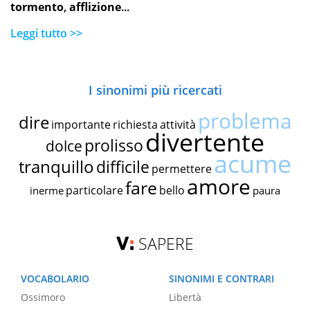
tormento
,
afflizione
...
Leggi tutto >>
I sinonimi più ricercati
problema
dire
importante
richiesta
attività
divertente
prolisso
dolce
acume
tranquillo
difficile
permettere
amore
fare
particolare
bello
inerme
paura
SAPERE
VOCABOLARIO
SINONIMI E CONTRARI
Ossimoro
Libertà