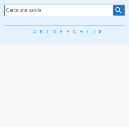
A
B
C
D
E
F
G
H
I
J
K
L
M
N