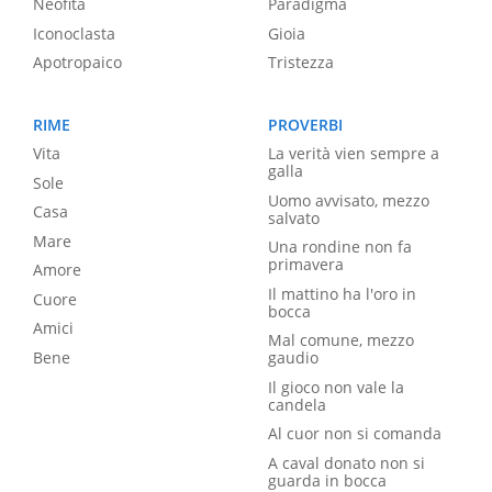
Neofita
Paradigma
Iconoclasta
Gioia
Apotropaico
Tristezza
RIME
PROVERBI
Vita
La verità vien sempre a
galla
Sole
Uomo avvisato, mezzo
Casa
salvato
Mare
Una rondine non fa
primavera
Amore
Il mattino ha l'oro in
Cuore
bocca
Amici
Mal comune, mezzo
Bene
gaudio
Il gioco non vale la
candela
Al cuor non si comanda
A caval donato non si
guarda in bocca