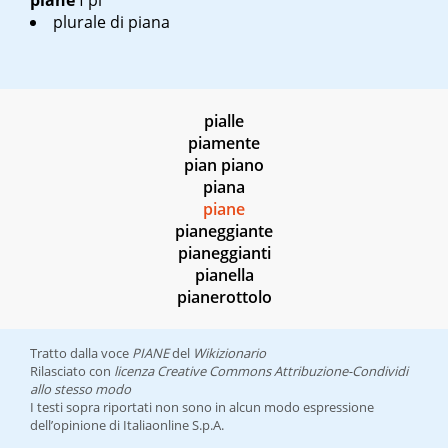
piane
f pl
plurale di
piana
pialle
piamente
pian piano
piana
piane
pianeggiante
pianeggianti
pianella
pianerottolo
Tratto dalla voce
PIANE
del
Wikizionario
Rilasciato con
licenza Creative Commons Attribuzione-Condividi
allo stesso modo
I testi sopra riportati non sono in alcun modo espressione
dell’opinione di Italiaonline S.p.A.