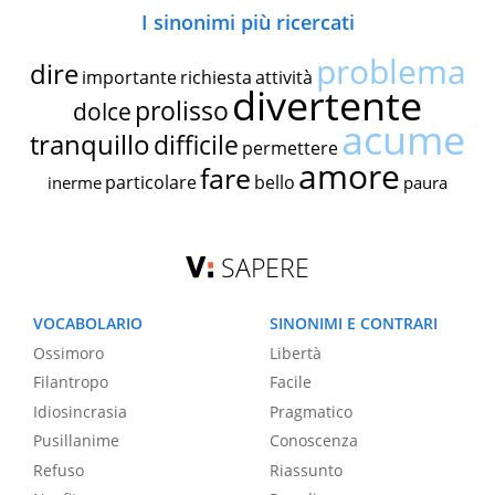
I sinonimi più ricercati
problema
dire
importante
richiesta
attività
divertente
prolisso
dolce
acume
tranquillo
difficile
permettere
amore
fare
particolare
bello
inerme
paura
SAPERE
VOCABOLARIO
SINONIMI E CONTRARI
Ossimoro
Libertà
Filantropo
Facile
Idiosincrasia
Pragmatico
Pusillanime
Conoscenza
Refuso
Riassunto