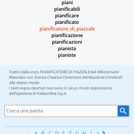
piani
pianificabili
pianificare
pianificato
pianificatore_di_piazzale
pianificazione
pianificazioni
pianista
pianiste
Tratto dalla voce
PIANIFICATORE DI PIAZZALE
del
Wikizionario
Rilasciato con
licenza Creative Commons Attribuzione-Condividi
allo stesso modo
I testi sopra riportati non sono in alcun modo espressione
dell’opinione di Italiaonline S.p.A.
A
B
C
D
E
F
G
H
I
J
K
L
M
N