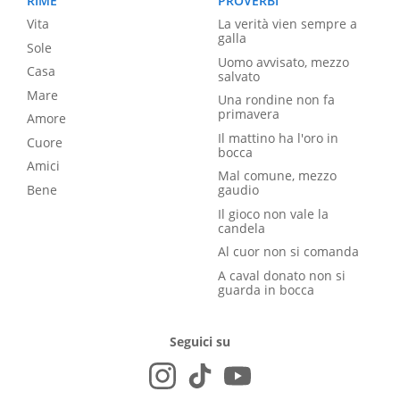
RIME
PROVERBI
Vita
La verità vien sempre a
galla
Sole
Uomo avvisato, mezzo
Casa
salvato
Mare
Una rondine non fa
primavera
Amore
Il mattino ha l'oro in
Cuore
bocca
Amici
Mal comune, mezzo
Bene
gaudio
Il gioco non vale la
candela
Al cuor non si comanda
A caval donato non si
guarda in bocca
Seguici su