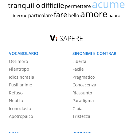
acume
tranquillo
difficile
permettere
amore
fare
particolare
bello
inerme
paura
SAPERE
VOCABOLARIO
SINONIMI E CONTRARI
Ossimoro
Libertà
Filantropo
Facile
Idiosincrasia
Pragmatico
Pusillanime
Conoscenza
Refuso
Riassunto
Neofita
Paradigma
Iconoclasta
Gioia
Apotropaico
Tristezza