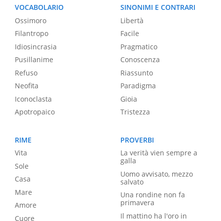
VOCABOLARIO
SINONIMI E CONTRARI
Ossimoro
Libertà
Filantropo
Facile
Idiosincrasia
Pragmatico
Pusillanime
Conoscenza
Refuso
Riassunto
Neofita
Paradigma
Iconoclasta
Gioia
Apotropaico
Tristezza
RIME
PROVERBI
Vita
La verità vien sempre a
galla
Sole
Uomo avvisato, mezzo
Casa
salvato
Mare
Una rondine non fa
primavera
Amore
Il mattino ha l'oro in
Cuore