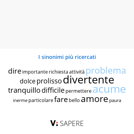
I sinonimi più ricercati
problema
dire
importante
richiesta
attività
divertente
prolisso
dolce
acume
tranquillo
difficile
permettere
amore
fare
particolare
bello
inerme
paura
SAPERE