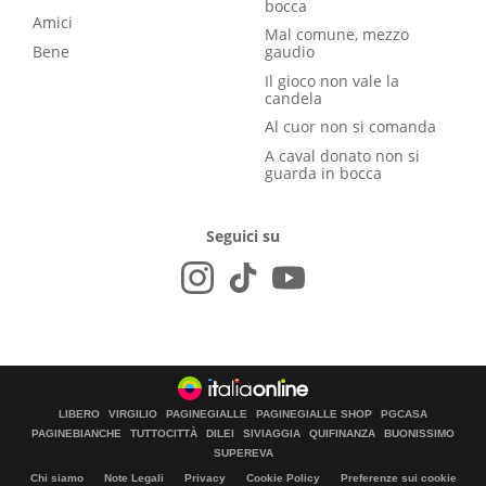
bocca
Amici
Mal comune, mezzo
Bene
gaudio
Il gioco non vale la
candela
Al cuor non si comanda
A caval donato non si
guarda in bocca
Seguici su
LIBERO
VIRGILIO
PAGINEGIALLE
PAGINEGIALLE SHOP
PGCASA
PAGINEBIANCHE
TUTTOCITTÀ
DILEI
SIVIAGGIA
QUIFINANZA
BUONISSIMO
SUPEREVA
Chi siamo
Note Legali
Privacy
Cookie Policy
Preferenze sui cookie