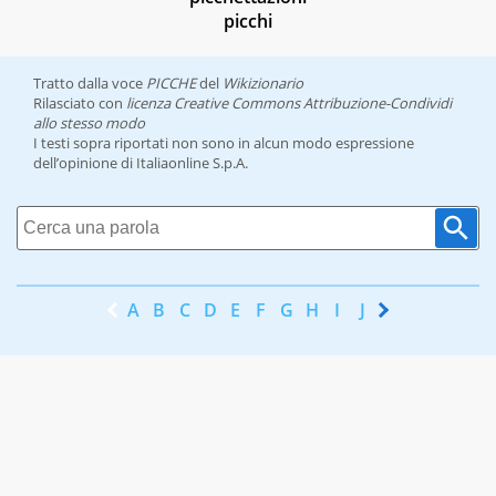
picchi
Tratto dalla voce
PICCHE
del
Wikizionario
Rilasciato con
licenza Creative Commons Attribuzione-Condividi
allo stesso modo
I testi sopra riportati non sono in alcun modo espressione
dell’opinione di Italiaonline S.p.A.
A
B
C
D
E
F
G
H
I
J
K
L
M
N