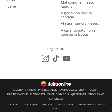
Mal comune, mezzo
Bene
gaudio
Il gioco non vale la
candela
Al cuor non si comanda
A caval donato non si
guarda in bocca
Seguici su
LIBERO
VIRGILIO
PAGINEGIALLE
PAGINEGIALLE SHOP
PGCASA
PAGINEBIANCHE
TUTTOCITTÀ
DILEI
SIVIAGGIA
QUIFINANZA
BUONISSIMO
SUPEREVA
Chi siamo
Note Legali
Privacy
Cookie Policy
Preferenze sui cookie
Aiuto