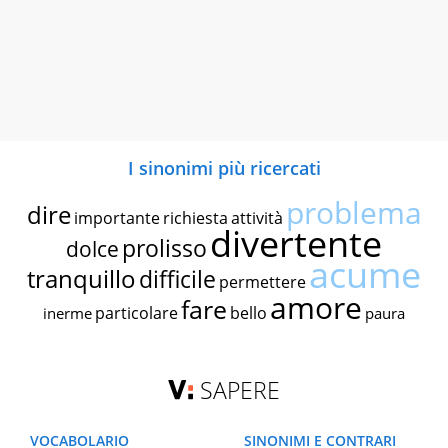
I sinonimi più ricercati
problema
dire
importante
richiesta
attività
divertente
prolisso
dolce
acume
tranquillo
difficile
permettere
amore
fare
particolare
bello
inerme
paura
SAPERE
VOCABOLARIO
SINONIMI E CONTRARI