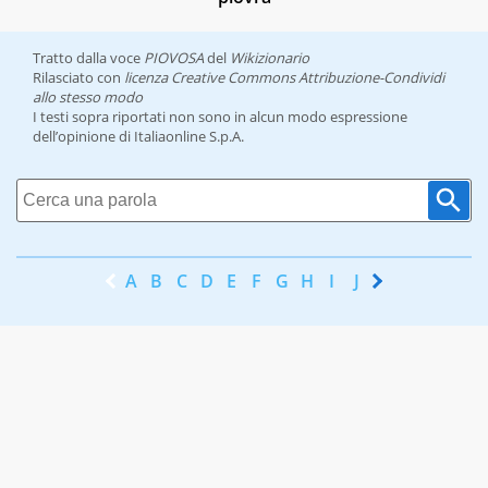
Tratto dalla voce
PIOVOSA
del
Wikizionario
Rilasciato con
licenza Creative Commons Attribuzione-Condividi
allo stesso modo
I testi sopra riportati non sono in alcun modo espressione
dell’opinione di Italiaonline S.p.A.
A
B
C
D
E
F
G
H
I
J
K
L
M
N