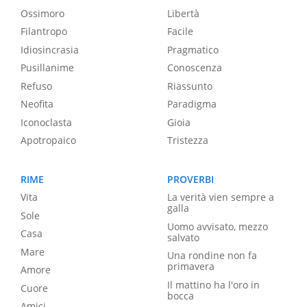
Ossimoro
Libertà
Filantropo
Facile
Idiosincrasia
Pragmatico
Pusillanime
Conoscenza
Refuso
Riassunto
Neofita
Paradigma
Iconoclasta
Gioia
Apotropaico
Tristezza
RIME
PROVERBI
Vita
La verità vien sempre a
galla
Sole
Uomo avvisato, mezzo
Casa
salvato
Mare
Una rondine non fa
primavera
Amore
Il mattino ha l'oro in
Cuore
bocca
Amici