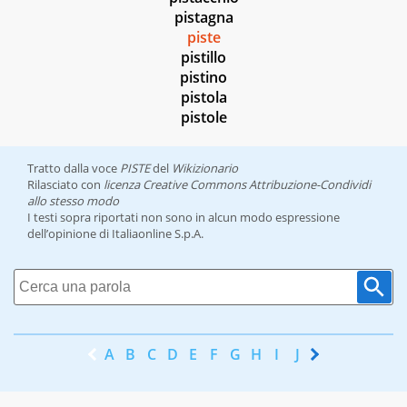
pistagna
piste
pistillo
pistino
pistola
pistole
Tratto dalla voce
PISTE
del
Wikizionario
Rilasciato con
licenza Creative Commons Attribuzione-Condividi
allo stesso modo
I testi sopra riportati non sono in alcun modo espressione
dell’opinione di Italiaonline S.p.A.
A
B
C
D
E
F
G
H
I
J
K
L
M
N