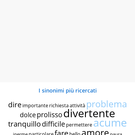
I sinonimi più ricercati
problema
dire
importante
richiesta
attività
divertente
prolisso
dolce
acume
tranquillo
difficile
permettere
amore
fare
particolare
bello
inerme
paura