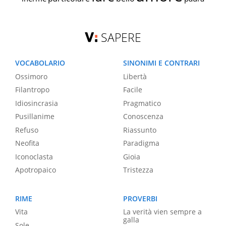
SAPERE
VOCABOLARIO
SINONIMI E CONTRARI
Ossimoro
Libertà
Filantropo
Facile
Idiosincrasia
Pragmatico
Pusillanime
Conoscenza
Refuso
Riassunto
Neofita
Paradigma
Iconoclasta
Gioia
Apotropaico
Tristezza
RIME
PROVERBI
Vita
La verità vien sempre a
galla
Sole