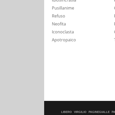
Idiosincrasia
Pusillanime
Refuso
Neofita
Iconoclasta
Apotropaico
LIBERO
VIRGILIO
PAGINEGIALLE
P