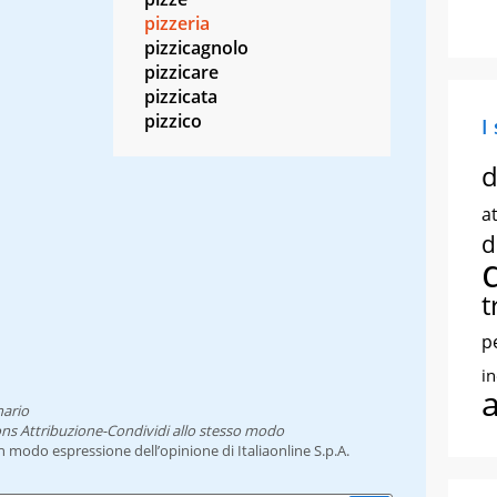
pizzeria
pizzicagnolo
pizzicare
pizzicata
pizzico
I
d
at
d
t
p
i
nario
ns Attribuzione-Condividi allo stesso modo
un modo espressione dell’opinione di Italiaonline S.p.A.