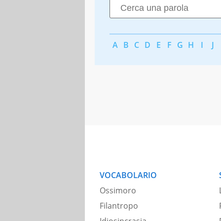
A
B
C
D
E
F
G
H
I
J
VOCABOLARIO
Ossimoro
Filantropo