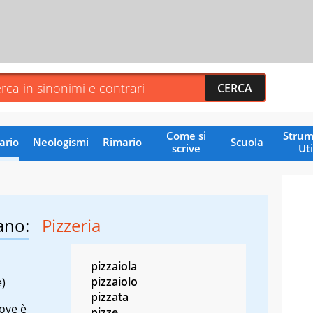
Come si
Strum
ario
Neologismi
Rimario
Scuola
scrive
Uti
ano:
Pizzeria
pizzaiola
pizzaiolo
e)
pizzata
ove è
pizze