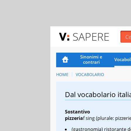
SAPERE
Sinonimi e
Vocabol
contrari
HOME
VOCABOLARIO
Dal vocabolario itali
Sostantivo
pizzeria
f sing
(plurale: pizzeri
(gastronomia) ristorante d