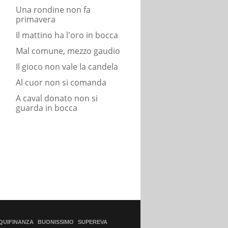
Una rondine non fa
primavera
Il mattino ha l'oro in bocca
Mal comune, mezzo gaudio
Il gioco non vale la candela
Al cuor non si comanda
A caval donato non si
guarda in bocca
QUIFINANZA
BUONISSIMO
SUPEREVA