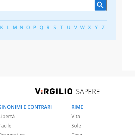
K
L
M
N
O
P
Q
R
S
T
U
V
W
X
Y
Z
SAPERE
SINONIMI E CONTRARI
RIME
Libertà
Vita
Facile
Sole