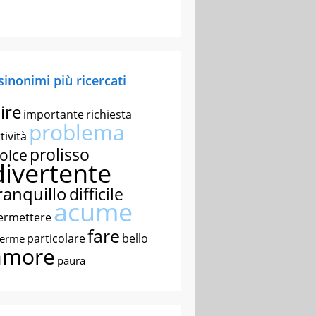
 sinonimi più ricercati
ire
importante
richiesta
problema
tività
prolisso
olce
divertente
ranquillo
difficile
acume
ermettere
fare
particolare
bello
nerme
amore
paura