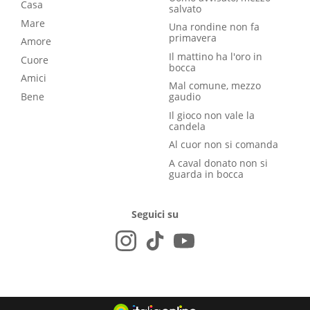
Casa
salvato
Mare
Una rondine non fa
primavera
Amore
Il mattino ha l'oro in
Cuore
bocca
Amici
Mal comune, mezzo
Bene
gaudio
Il gioco non vale la
candela
Al cuor non si comanda
A caval donato non si
guarda in bocca
Seguici su