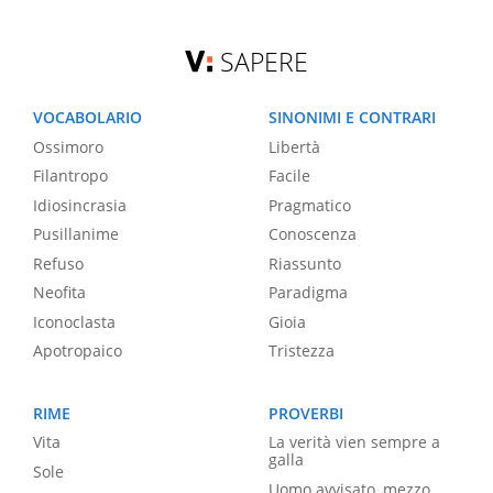
SAPERE
VOCABOLARIO
SINONIMI E CONTRARI
Ossimoro
Libertà
Filantropo
Facile
Idiosincrasia
Pragmatico
Pusillanime
Conoscenza
Refuso
Riassunto
Neofita
Paradigma
Iconoclasta
Gioia
Apotropaico
Tristezza
RIME
PROVERBI
Vita
La verità vien sempre a
galla
Sole
Uomo avvisato, mezzo