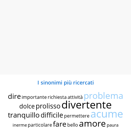
I sinonimi più ricercati
problema
dire
importante
richiesta
attività
divertente
prolisso
dolce
acume
tranquillo
difficile
permettere
amore
fare
particolare
bello
inerme
paura