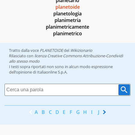
planetario
planetoide
planetologia
planimetria
planimetricamente
planimetrico
Tratto dalla voce
PLANETOIDE
del
Wikizionario
Rilasciato con
licenza Creative Commons Attribuzione-Condividi
allo stesso modo
I testi sopra riportati non sono in alcun modo espressione
dell’opinione di Italiaonline S.p.A.
A
B
C
D
E
F
G
H
I
J
K
L
M
N