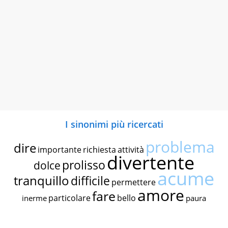
I sinonimi più ricercati
problema
dire
importante
richiesta
attività
divertente
prolisso
dolce
acume
tranquillo
difficile
permettere
amore
fare
particolare
bello
inerme
paura