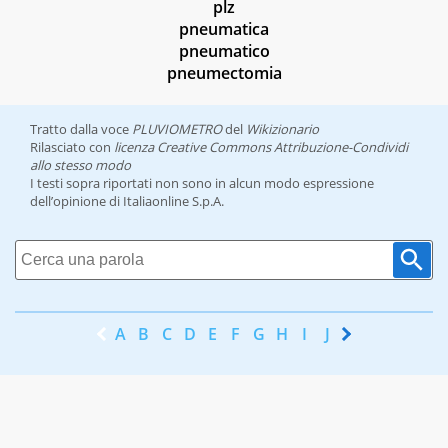
plz
pneumatica
pneumatico
pneumectomia
Tratto dalla voce
PLUVIOMETRO
del
Wikizionario
Rilasciato con
licenza Creative Commons Attribuzione-Condividi
allo stesso modo
I testi sopra riportati non sono in alcun modo espressione
dell’opinione di Italiaonline S.p.A.
A
B
C
D
E
F
G
H
I
J
K
L
M
N