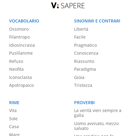
SAPERE
VOCABOLARIO
SINONIMI E CONTRARI
Ossimoro
Libertà
Filantropo
Facile
Idiosincrasia
Pragmatico
Pusillanime
Conoscenza
Refuso
Riassunto
Neofita
Paradigma
Iconoclasta
Gioia
Apotropaico
Tristezza
RIME
PROVERBI
Vita
La verità vien sempre a
galla
Sole
Uomo avvisato, mezzo
Casa
salvato
Mare