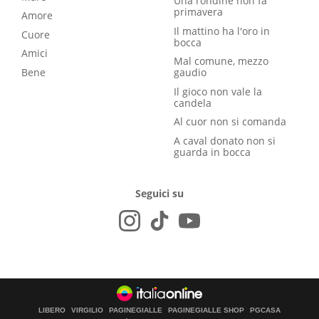
Una rondine non fa
primavera
Amore
Il mattino ha l'oro in
Cuore
bocca
Amici
Mal comune, mezzo
Bene
gaudio
Il gioco non vale la
candela
Al cuor non si comanda
A caval donato non si
guarda in bocca
Seguici su
LIBERO
VIRGILIO
PAGINEGIALLE
PAGINEGIALLE SHOP
PGCASA