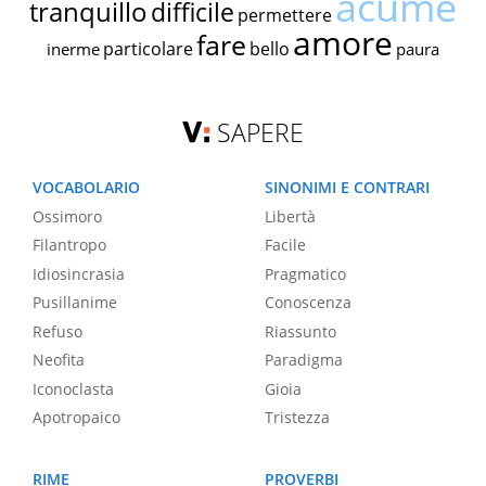
acume
tranquillo
difficile
permettere
amore
fare
particolare
bello
inerme
paura
SAPERE
VOCABOLARIO
SINONIMI E CONTRARI
Ossimoro
Libertà
Filantropo
Facile
Idiosincrasia
Pragmatico
Pusillanime
Conoscenza
Refuso
Riassunto
Neofita
Paradigma
Iconoclasta
Gioia
Apotropaico
Tristezza
RIME
PROVERBI