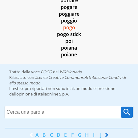
poffare
pogare
poggiare
poggio
pogo
pogo stick
poi
poiana
poiane
Tratto dalla voce
POGO
del
Wikizionario
Rilasciato con
licenza Creative Commons Attribuzione-Condividi
allo stesso modo
I testi sopra riportati non sono in alcun modo espressione
dell’opinione di Italiaonline S.p.A.
A
B
C
D
E
F
G
H
I
J
K
L
M
N