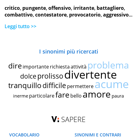
critico
,
pungente
,
offensivo
,
irritante
,
battagliero
,
combattivo
,
contestatore
,
provocatorio
,
aggressivo
...
Leggi tutto >>
I sinonimi più ricercati
problema
dire
importante
richiesta
attività
divertente
prolisso
dolce
acume
tranquillo
difficile
permettere
amore
fare
particolare
bello
inerme
paura
SAPERE
VOCABOLARIO
SINONIMI E CONTRARI