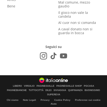
Mal comune, mezzo
Bene
gaudio
Il gioco non vale la
candela
Al cuor non si comanda
A caval donato non si
guarda in bocca
Seguici su
LIBERO
VIRGILIO
PAGINEGIALLE
PAGINEGIALLE SHOP
PGCASA
PAGINEBIANCHE
TUTTOCITTÀ
DILEI
SIVIAGGIA
QUIFINANZA
BUONISSIMO
SUPEREVA
Chi siamo
Note Legali
Privacy
Cookie Policy
Preferenze sui cookie
Aiuto